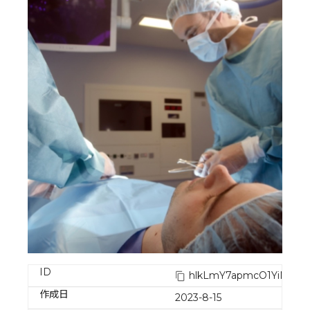
ID
hlkLmY7apmcO1YiMRM
作成日
2023-8-15