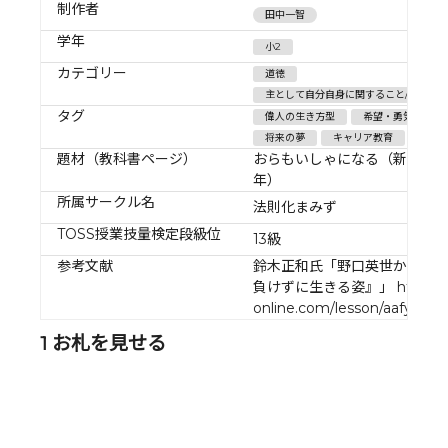
制作者
田中一智
学年
小2
カテゴリー
道徳
主として自分自身に関すること/希望と勇
タグ
偉人の生き方型
希望・勇気・努力
将来の夢
キャリア教育
題材（教科書ページ）
おらもいしゃになる（新・み
年）
所属サークル名
法則化まみず
TOSS授業技量検定段級位
13級
参考文献
鈴木正和氏「野口英世から学
負けずに生きる姿』」 https://la
online.com/lesson/aafyuz6i
1 お札を見せる