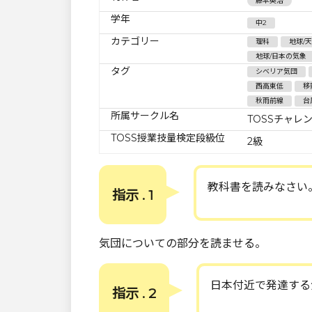
藤本英治
学年
中2
カテゴリー
理科
地球/
地球/日本の気象
タグ
シベリア気団
西高東低
移
秋雨前線
台
所属サークル名
TOSSチャレ
TOSS授業技量検定段級位
2級
教科書を読みなさい
指示 . 1
気団についての部分を読ませる。
日本付近で発達する
指示 . 2