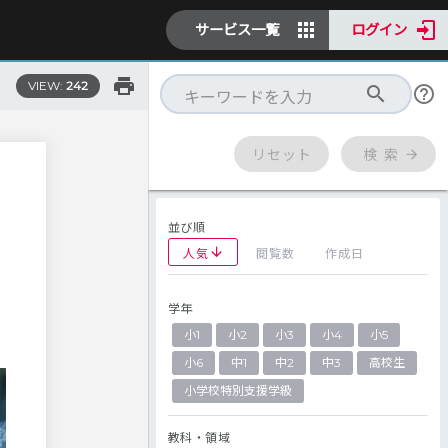
サービス一覧
ログイン
VIEW:
242
リセット
検 索
並び順
人気
閲覧数
作成日
学年
小1
小2
小3
小4
小5
小6
中1
中2
中3
高校生
小学校特別支援学級
教科・領域