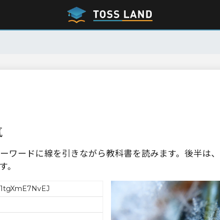
気
ーワードに線を引きながら教科書を読みます。後半は、
す。
e1tgXmE7NvEJ