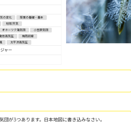
天気の変化
授業の基礎・基本
地球/天気
オホーツク海気団
小笠原気団
動性高気圧
梅雨前線
風
太平洋高気圧
ンジャー
。
気団が3つあります。日本地図に書き込みなさい。