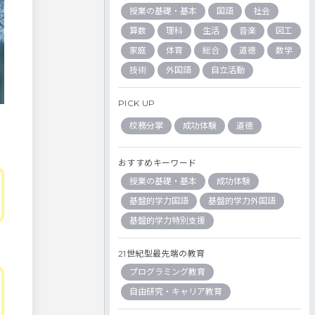
授業の基礎・基本
国語
社会
算数
理科
生活
音楽
図工
家庭
体育
総合
道徳
数学
技術
外国語
自立活動
PICK UP
校務分掌
成功体験
道徳
おすすめキーワード
授業の基礎・基本
成功体験
基盤的学力国語
基盤的学力外国語
基盤的学力特別支援
21世紀型最先端の教育
プログラミング教育
自由研究・キャリア教育