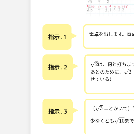
電卓を出します。電
指示 . 1
2
√
2
は、何と打ちま
指示 . 2
2
=
1
√
2
あとのために、
せている）
3
=
√
3
=
（
とかいて）
指示 . 3
10
√
10
少なくとも
まで