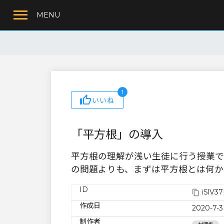
MENU
1
いいね
「平方根」の導入
平方根の理解が浅い生徒に行う授業で
の問題よりも、まずは平方根とは何か
ID
iSlV3
作成日
2020-7-3
制作者