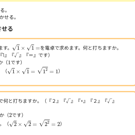
る。
かせる。
させる
1
×
1
=
√
√
1
×
1
=
ます。
を電卓で求めます。何と打ちますか。
『1』『√』『＝』です）
1
1
か（
です）
1
×
1
=
1
2
=
1
√
2
√
√
1
×
1
=
1
=
1
。（
）
で何と打ちますか。（『２』『√』『×』『２』『√』
2
2
か（
です）
2
×
2
=
2
2
=
2
√
2
√
√
2
×
2
=
2
=
2
。（
）