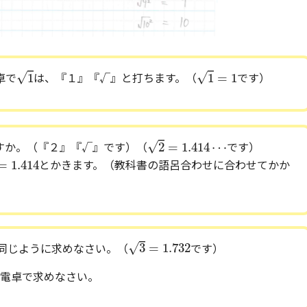
1
1
=
1
√
√
1
1
=
1
卓で
は、『１』『√』と打ちます。（
です）
2
=
1.414
⋯
√
2
=
1.414
⋯
すか。（『２』『√』です）（
です）
.414
=
1.414
とかきます。（教科書の語呂合わせに合わせてかか
3
=
1.732
√
3
=
1.732
同じように求めなさい。（
です）
電卓で求めなさい。