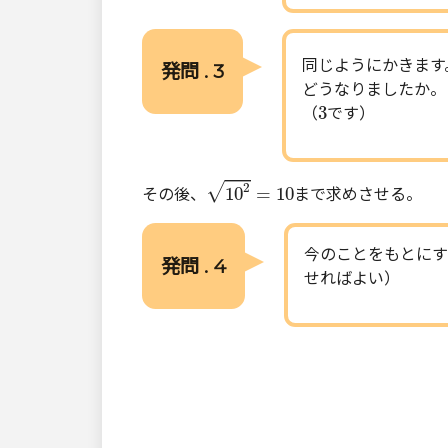
同じようにかきます
発問 . 3
どうなりましたか。
3
3
（
です）
10
2
=
10
√
2
10
=
10
その後、
まで求めさせる。
今のことをもとにす
発問 . 4
せればよい）