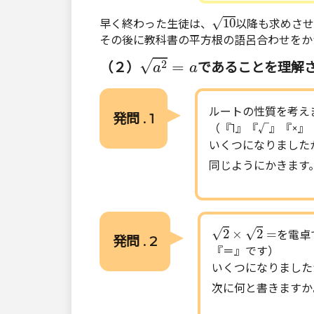
10
√
10
早く終わった生徒は、
以降も求めさせ
その後に教科書の平方根の語呂合わせをか
a
2
=
a
√
2
=
（２）
であることを理解
a
a
ルートの性質を考え
発問 . 1
（『1』『√』『×』
いくつになりました
同じようにかきます
2
×
2
=
√
√
2
×
2
=
を電卓
発問 . 2
『＝』です）
いくつになりました
次に何と書きますか