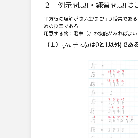
２ 例示問題1・練習問題1は
平方根の理解が浅い生徒に行う授業である
めの授業である。
用意する物：電卓（√の機能があればよい
a
≠
a
0
1
a
≠
0
1
（１）
(
は
と
以外)であ
√
a
a
a