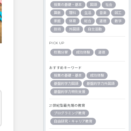
授業の基礎・基本
国語
社会
算数
理科
生活
音楽
図工
家庭
体育
総合
道徳
数学
技術
外国語
自立活動
PICK UP
校務分掌
成功体験
道徳
おすすめキーワード
授業の基礎・基本
成功体験
基盤的学力国語
基盤的学力外国語
基盤的学力特別支援
21世紀型最先端の教育
プログラミング教育
自由研究・キャリア教育