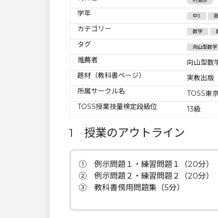
村瀬歩
学年
中3
カテゴリー
数学
タグ
向山型数学
推薦者
向山型数
題材（教科書ページ）
実教出版『
所属サークル名
TOSS東京
TOSS授業技量検定段級位
13級
1 授業のアウトライン
① 例示問題１・練習問題１（20分）
➁ 例示問題２・練習問題２（20分）
③ 教科書傍用問題集（5分）