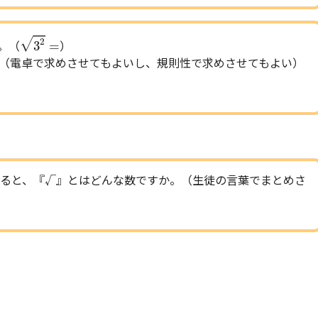
3
2
=
√
2
3
=
。（
）
（電卓で求めさせてもよいし、規則性で求めさせてもよい）
ると、『√』とはどんな数ですか。（生徒の言葉でまとめさ