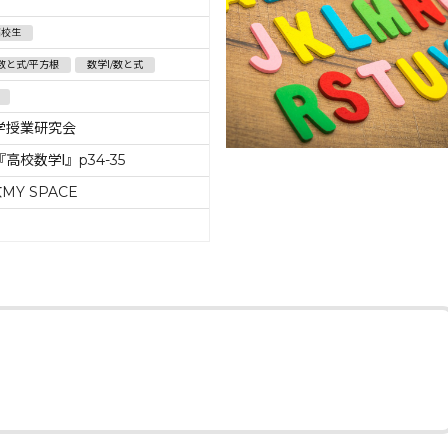
高校生
数と式/平方根
数学Ⅰ/数と式
学授業研究会
高校数学Ⅰ』p34-35
MY SPACE