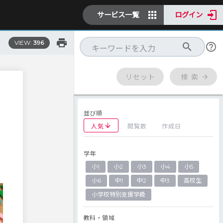
サービス一覧
ログイン
VIEW:
396
リセット
検 索
並び順
人気
閲覧数
作成日
学年
書
小1
小2
小3
小4
小5
小6
中1
中2
中3
高校生
小学校特別支援学級
教科・領域