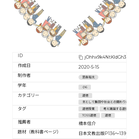
ID
jOhhx9k4NtKldGh3A3Gu
作成日
2020-5-15
制作者
宮森裕太
学年
小6
カテゴリー
道徳
主として集団や社会との関わりに関する
タグ
道徳授業
考え議論する道徳
TOSS道徳
道徳
推薦者
橋本信介
題材（教科書ページ）
日本文教出版P136～139