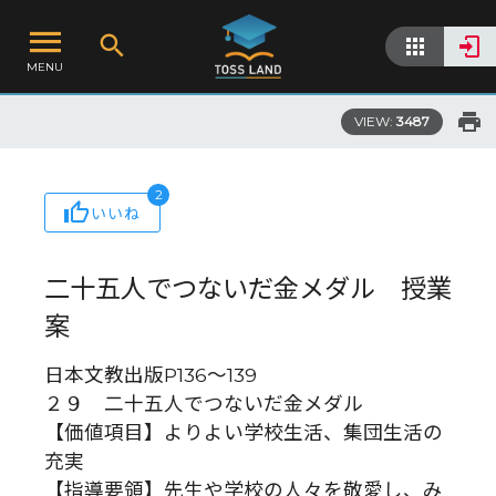
MENU
VIEW:
3487
2
いいね
二十五人でつないだ金メダル 授業
案
日本文教出版P136～139
２９ 二十五人でつないだ金メダル
【価値項目】よりよい学校生活、集団生活の
充実
【指導要領】先生や学校の人々を敬愛し、み