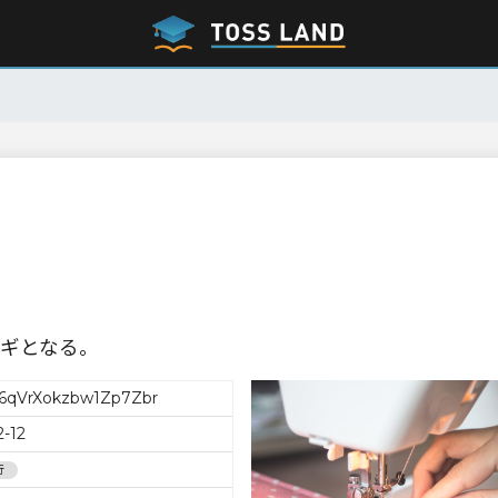
ギとなる。
6qVrXokzbw1Zp7Zbr
2-12
行