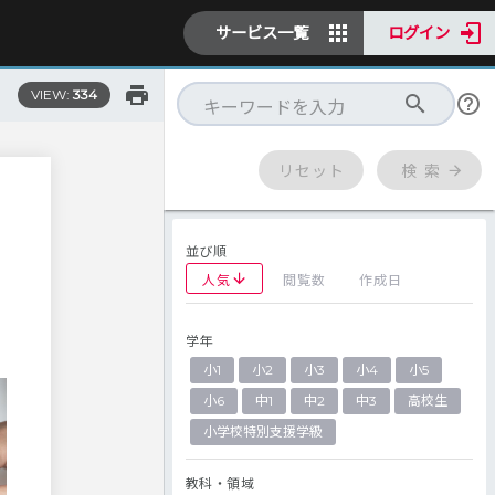
サービス一覧
ログイン
VIEW:
334
リセット
検 索
並び順
人気
閲覧数
作成日
学年
小1
小2
小3
小4
小5
小6
中1
中2
中3
高校生
小学校特別支援学級
教科・領域