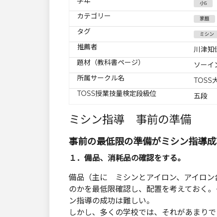
学年
小5
カテゴリー
家庭
タグ
ミシン
推薦者
川津知
題材（教科書ページ）
ソーイ
所属サークル名
TOS
TOSS授業技量検定段級位
五段
ミシン指導 事前の準備
事前の最低限の準備がミシン指導成
１．備品、消耗品の確認をする。
備品（主に ミシンとアイロン、アイロン
のかを最低限確認し、配置を考えておく。
ン指導の成功は難しい。
しかし、多くの学校では、それがあまりで