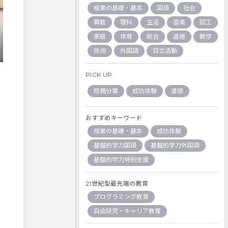
授業の基礎・基本
国語
社会
算数
理科
生活
音楽
図工
家庭
体育
総合
道徳
数学
技術
外国語
自立活動
PICK UP
校務分掌
成功体験
道徳
おすすめキーワード
授業の基礎・基本
成功体験
基盤的学力国語
基盤的学力外国語
基盤的学力特別支援
21世紀型最先端の教育
プログラミング教育
自由研究・キャリア教育