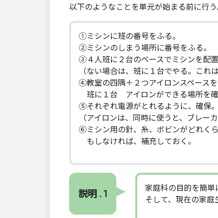
以下のようなことを単元が始まる前に行う
①ミシンに班の番号をふる。
②ミシンのしまう場所に番号をふる。
③４人班に２台のペースでミシンを配
（ない場合は、班に１台でやる。これ
④教室の四隅＋２つアイロンスペースを
班に１台 アイロンができる場所を確
⑤それぞれ電源がとれるように、確保
（アイロンは、同時に使うと、ブレー
⑥ミシン用の針、糸、ボビンがどれく
もしなければ、補充しておく。
家庭科の目的を簡単
説明 . 1
そして、現在の家庭