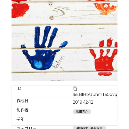
ID
l6EBlHbUUhmT60b7qQfD
作成日
2019-12-12
制作者
畦田真介
学年
カテゴリー
基盤的学力特別支援