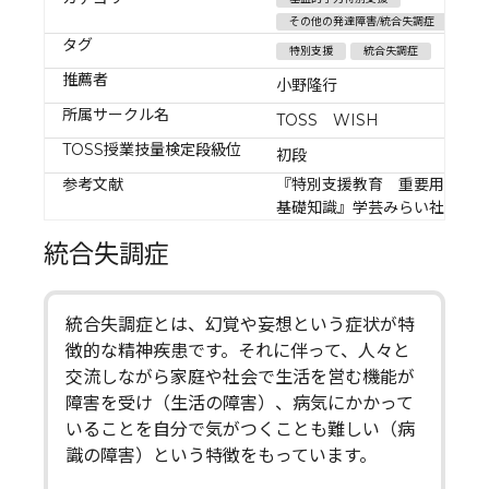
その他の発達障害/統合失調症
タグ
特別支援
統合失調症
推薦者
小野隆行
所属サークル名
TOSS WISH
TOSS授業技量検定段級位
初段
参考文献
『特別支援教育 重要用語の
基礎知識』学芸みらい社
統合失調症
統合失調症とは、幻覚や妄想という症状が特
徴的な精神疾患です。それに伴って、人々と
交流しながら家庭や社会で生活を営む機能が
障害を受け（生活の障害）、病気にかかって
いることを自分で気がつくことも難しい（病
識の障害）という特徴をもっています。