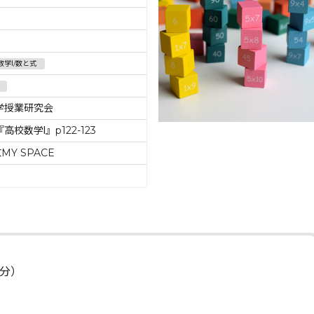
数学Ⅰ/数と式
学授業研究会
校数学Ⅰ』p122-123
MY SPACE
0分）