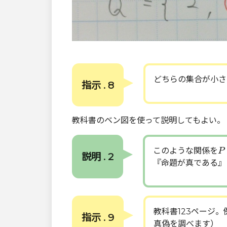
どちらの集合が小さ
指示 . 8
教科書のベン図を使って説明してもよい。
P
このような関係を
P
説明 . 2
『命題が真である』
教科書123ページ
指示 . 9
真偽を調べます）