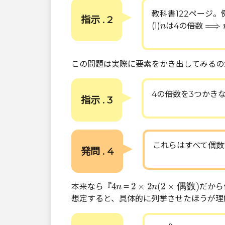
教科書122ページ。
指示 . 2
⟹
n
n
⟹
(1)
は4の倍数
n
この問題は実際に要素をかき出してみるの
4の倍数を3つかきなさ
指示 . 3
これらはすべて偶数
発問 . 4
4
n
＝
2
×
2
n
(
2
×
偶
数
)
4
＝
2
×
2
(
2
×
偶
数
)
本来なら『
だから
n
n
想定すると、具体的に列挙させたほうが理
x
2
=
1
⟹
x
=
1