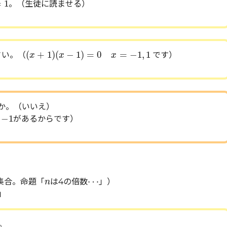
=
1
。（生徒に読ませる）
(
x
+
1
)
(
x
−
1
)
=
0
x
=
−
1
,
1
(
+
1
)
(
−
1
)
=
0
=
−
1
,
1
さい。（
です）
x
x
x
か。（いいえ）
1
−
1
があるからです）
n
⋯
⋯
集合。命題「
は4の倍数
」）
n
」
。