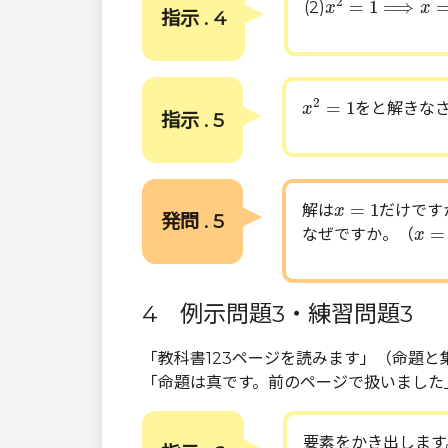
2
=
1
⟹
(2)
x
x
指示 . 4
x
2
=
1
2
=
1
をと解きな
x
指示 . 5
x
=
1
=
1
解は
だけです
x
発問 . 5
x
=
−
=
なぜですか。（
x
4 例示問題3・練習問題3
「教科書123ページを読みます」（命題と
「命題は真です。前のページで扱いました
要素をかき出します