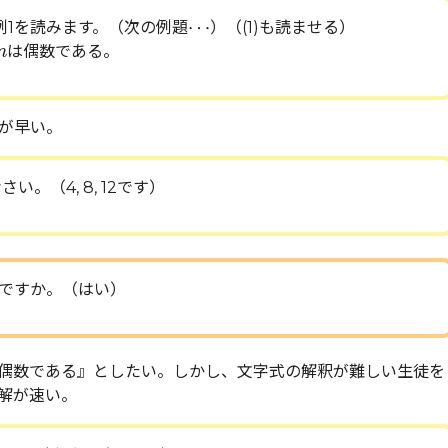
⋯
⋯
例1を読みます。（次の例題
）（(1)も読ませる）
は偶数である。
n
が早い。
い。（4, 8, 12です）
ですか。（はい）
偶数である』としたい。しかし、文字式の解釈が難しい生徒を
解が速い。