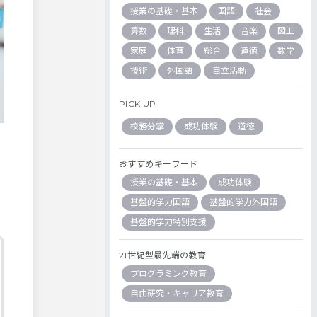
授業の基礎・基本
国語
社会
算数
理科
生活
音楽
図工
家庭
体育
総合
道徳
数学
技術
外国語
自立活動
PICK UP
校務分掌
成功体験
道徳
おすすめキーワード
授業の基礎・基本
成功体験
基盤的学力国語
基盤的学力外国語
基盤的学力特別支援
21世紀型最先端の教育
プログラミング教育
自由研究・キャリア教育