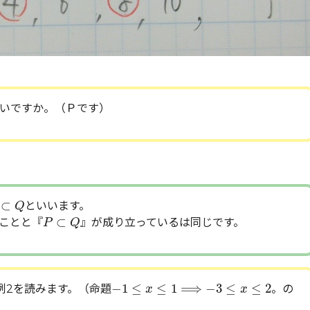
いですか。（Ｐです）
⊂
Q
⊂
といいます。
Q
P
⊂
Q
⊂
ことと『
』が成り立っているは同じです。
P
Q
−
1
≤
x
≤
1
⟹
−
3
≤
x
≤
2
−
1
≤
≤
1
⟹
−
3
≤
≤
2
。例2を読みます。（命題
。の
x
x