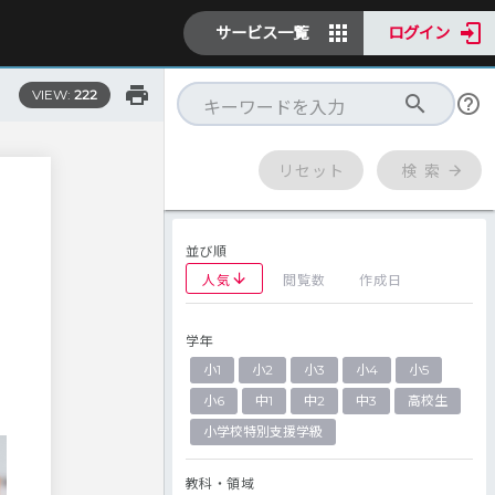
サービス一覧
ログイン
VIEW:
222
リセット
検 索
並び順
人気
閲覧数
作成日
学年
を
小1
小2
小3
小4
小5
小6
中1
中2
中3
高校生
小学校特別支援学級
教科・領域