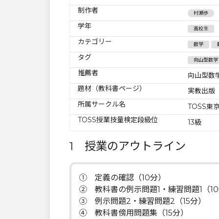
制作者
村瀬歩
学年
高校生
カテゴリー
数学
タグ
向山型数学
推薦者
向山型数
題材（教科書ページ）
実教出版『高
所属サークル名
TOSS東京
TOSS授業技量検定段級位
13級
1 授業のアウトライン
① 定義の確認（10分）
② 教科書の例示問題1・練習問題1（1
③ 例示問題2・練習問題2（15分）
④ 教科書傍用問題集（15分）