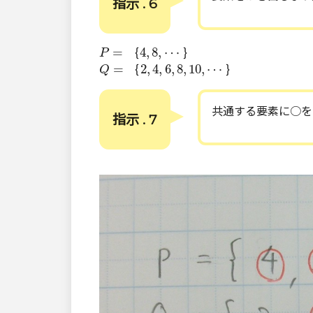
指示 . 6
P
=
｛
4
,
8
,
⋯
｝
=
｛
4
,
8
,
⋯
｝
P
Q
=
｛
2
,
4
,
6
,
8
,
10
,
⋯
｝
=
｛
2
,
4
,
6
,
8
,
10
,
⋯
｝
Q
共通する要素に○を
指示 . 7