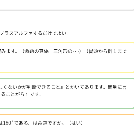
プラスアルファするだけでよい。
⋯
⋯
を読みます。（命題の真偽。三角形の
）（冒頭から例１まで
しくないかが判断できること』とかいてあります。簡単に言
きることがら』です。
180
°
180
°
は
である』は命題ですか。（はい）