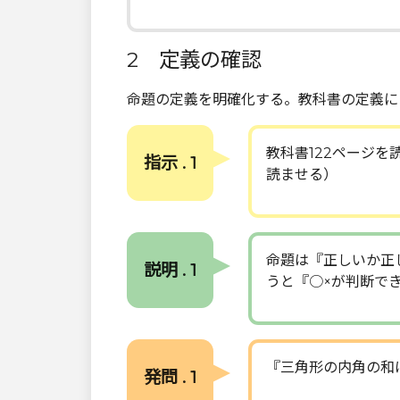
2 定義の確認
命題の定義を明確化する。教科書の定義に
教科書122ページ
指示 . 1
読ませる）
命題は『正しいか正
説明 . 1
うと『○×が判断で
『三角形の内角の和
発問 . 1