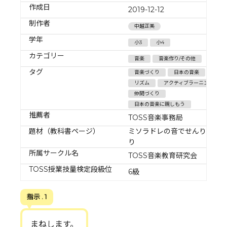
作成日
2019-12-12
制作者
中越正美
学年
小3
小4
カテゴリー
音楽
音楽作り/その他
タグ
音楽づくり
日本の音楽
拍
リズム
アクティブラーニング
仲間づくり
日本の音楽に親しもう
推薦者
TOSS音楽事務局
題材（教科書ページ）
ミソラドレの音でせんりつづ
り
所属サークル名
TOSS音楽教育研究会
TOSS授業技量検定段級位
6級
指示 . 1
まねします。