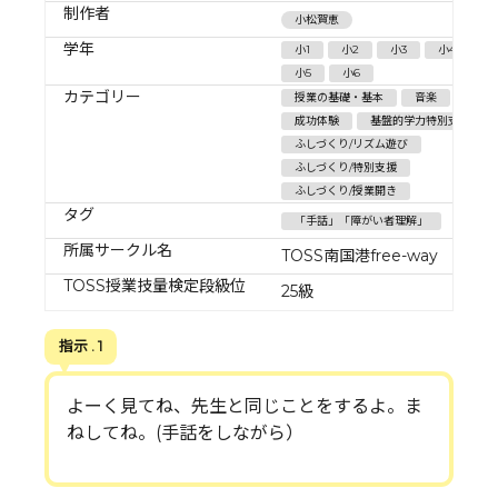
制作者
小松賀恵
学年
小1
小2
小3
小4
小5
小6
カテゴリー
授業の基礎・基本
音楽
成功体験
基盤的学力特別支援
ふしづくり/リズム遊び
ふしづくり/特別支援
ふしづくり/授業開き
タグ
「手話」「障がい者理解」
所属サークル名
TOSS南国港free-way
TOSS授業技量検定段級位
25級
指示 . 1
よーく見てね、先生と同じことをするよ。ま
ねしてね。(手話をしながら）