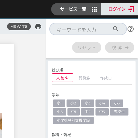
サービス一覧
ログイン
VIEW:
78
リセット
検 索
並び順
人気
閲覧数
作成日
学年
小1
小2
小3
小4
小5
小6
中1
中2
中3
高校生
小学校特別支援学級
教科・領域