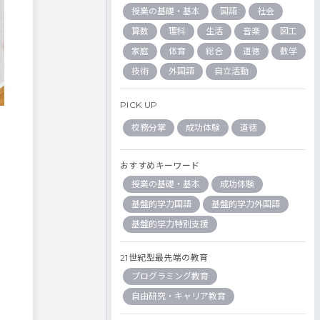
授業の基礎・基本
国語
社会
算数
理科
生活
音楽
図工
家庭
体育
総合
道徳
数学
技術
外国語
自立活動
PICK UP
校務分掌
成功体験
道徳
おすすめキーワード
授業の基礎・基本
成功体験
基盤的学力国語
基盤的学力外国語
基盤的学力特別支援
21世紀型最先端の教育
プログラミング教育
自由研究・キャリア教育