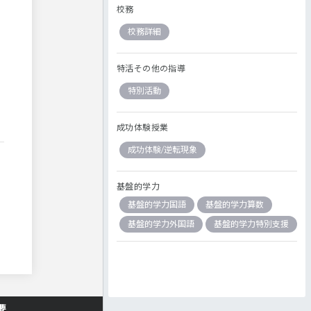
校務
校務詳細
特活その他の指導
特別活動
成功体験授業
成功体験/逆転現象
基盤的学力
基盤的学力国語
基盤的学力算数
基盤的学力外国語
基盤的学力特別支援
要