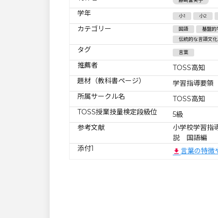
藤崎富実子
学年
小1
小2
カテゴリー
国語
基盤的
伝統的な言語文化
タグ
言葉
推薦者
TOSS高知
題材（教科書ページ）
学習指導要領
所属サークル名
TOSS高知
TOSS授業技量検定段級位
5級
参考文献
小学校学習指導
説 国語編
添付1
言葉の特徴