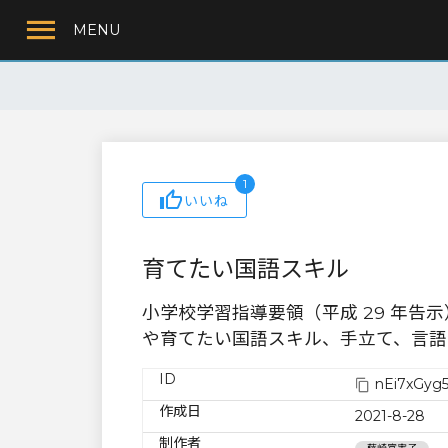
MENU
1
いいね
育てたい国語スキル
小学校学習指導要領（平成 29 年
や育てたい国語スキル、手立て、言語
ID
nEi7xGyg
作成日
2021-8-28
制作者