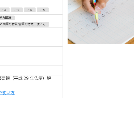
小3
小4
小5
小6
学力国語
と国語の特質/言語の特徴・使い方
要領（平成 29 年告示）解
や使い方