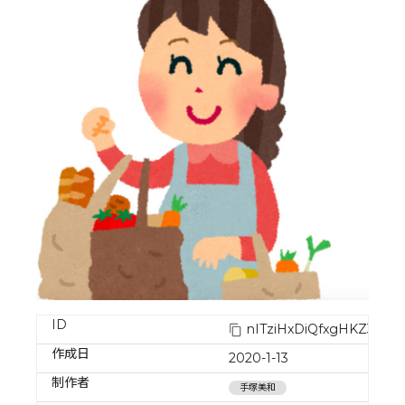
ID
nITziHxDiQfxgHKZ3p76
作成日
2020-1-13
制作者
手塚美和