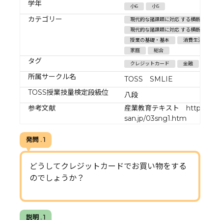
学年
小6
小5
カテゴリー
現代的な諸課題に対応 する横断的・総合
現代的な諸課題に対応 する横断的・総合
授業の基礎・基本
消費生活・環境
家庭
総合
タグ
クレジットカード
金融
信用
所属サークル名
TOSS SMLIE
TOSS授業技量検定段級位
八段
参考文献
産業教育テキスト http://www
san.jp/03sng1.htm
発問 . 1
どうしてクレジットカードでお買い物をする
のでしょうか？
説明 . 1