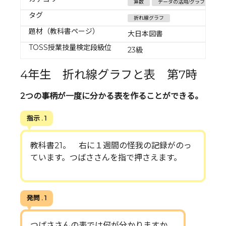
算数
データの活用/グラフ
タグ
折れ線グラフ
題材（教科書ページ）
大日本図書
TOSS授業技量検定段級位
23級
4年生 折れ線グラフと表 第7時
2つの事柄が一度に分かる表を作ることができる。
指示 . 1
教科書21。 右に１週間の怪我の記録がのっ
ています。つばささんを指で押さえます。
発問 . 1
つばささんの表では何が分かりますか。