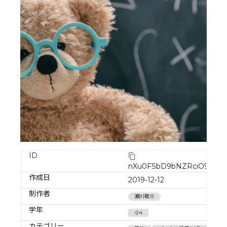
ID
nXu0FSbD9bNZRciO903S
作成日
2019-12-12
制作者
瀬川敬介
学年
小4
カテゴリー