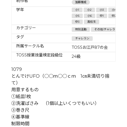
制作者
加藤雅成
学年
小1
小2
小3
小4
小5
小6
中1
中2
中3
高校生
カテゴリー
特別活動
その他/チャレラン
タグ
チャレラン
所属サークル名
TOSSお江戸87の会
TOSS授業技量検定段級位
24級
1079
とんでけUFO（○○ｍ○○ｃｍ 1㎝未満切り捨
て）
用意するもの
➀紙皿1枚
②洗濯ばさみ （1個以上いくつでもいい）
③巻き尺
④基準線
制限時間