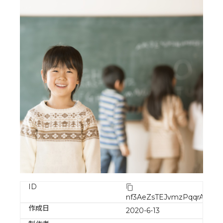
ID
nf3AeZsTEJvmzPqqrAuD
作成日
2020-6-13