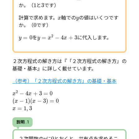
1
3
1
3
か。（
と
です）
x
y
計算で求めます。
軸での
の値はいくつです
x
y
0
0
か。（
です）
y
=
x
2
−
4
x
+
3
y
=
0
2
=
0
=
−
4
+
3
を
に代入します。
y
y
x
x
２次方程式の解き方は『「２次方程式の解き方」の
基礎・基本』に詳しく載せています。
（参考）「２次方程式の解き方」の基礎・基本
x
2
−
4
x
+
3
=
0
2
−
4
+
3
=
0
x
x
(
x
−
1
)
(
x
−
3
)
=
0
(
−
1
)
(
−
3
)
=
0
x
x
x
=
1
,
3
=
1
,
3
x
説明 . 1
0
y
0
２次関数の
に
とおくと、共有点を求めるこ
y