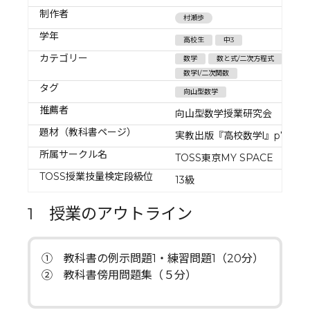
制作者
村瀬歩
学年
高校生
中3
カテゴリー
数学
数と式/二次方程式
数学Ⅰ/二次関数
タグ
向山型数学
推薦者
向山型数学授業研究会
題材（教科書ページ）
実教出版『高校数学Ⅰ』p78
所属サークル名
TOSS東京MY SPACE
TOSS授業技量検定段級位
13級
1 授業のアウトライン
① 教科書の例示問題1・練習問題1（20分）
➁ 教科書傍用問題集（５分）