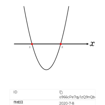
ID
o966cPe7qy1zQ9nQb4cH
作成日
2020-7-8