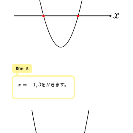
指示 . 5
x
=
−
1
,
3
=
−
1
,
3
をかきます。
x