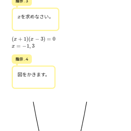
指示 . 3
x
を求めなさい。
x
(
x
+
1
)
(
x
−
3
)
=
0
(
+
1
)
(
−
3
)
=
0
x
x
x
=
−
1
,
3
=
−
1
,
3
x
指示 . 4
図をかきます。