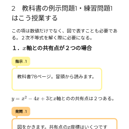
2 教科書の例示問題1・練習問題1
はこう授業する
この項は数値だけでなく、図で表すことも必要であ
る。２次不等式を解く際に必要になる。
x
１．
軸との共有点が２つの場合
x
指示 . 1
教科書78ページ。冒頭から読みます。
y
=
x
2
−
4
x
+
3
x
2
=
−
4
+
3
と
軸とのの共有点は２つある。
y
x
x
x
発問 . 1
x
図をかきます。共有点の
座標はいくつです
x