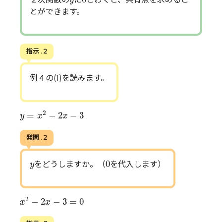
とができます。
指示 . 2
例４の(1)を読みます。
y
=
x
2
−
2
x
−
3
2
=
−
2
−
3
y
x
x
発問 . 2
0
y
0
をどうしますか。（
を代入します）
y
x
2
−
2
x
−
3
=
0
2
−
2
−
3
=
0
x
x