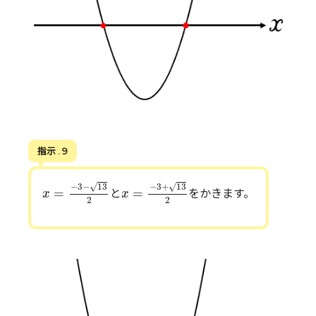
指示 . 9
x
=
−
3
−
13
2
x
=
−
3
+
13
2
√
√
−
3
−
13
−
3
+
13
=
=
と
をかきます。
x
x
2
2