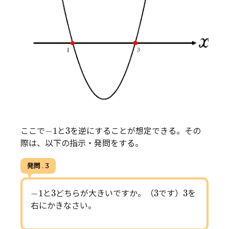
−
1
3
−
1
3
ここで
と
を逆にすることが想定できる。その
際は、以下の指示・発問をする。
発問 . 3
−
1
3
3
3
−
1
3
3
3
と
どちらが大きいですか。（
です）
を
右にかきなさい。