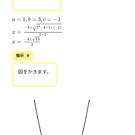
a
=
1
,
b
=
3
,
c
=
−
1
=
1
,
=
3
,
=
−
1
a
b
c
x
=
−
3
±
3
2
−
4
×
1
×
(
−
1
)
2
×
1
√
2
−
3
±
3
−
4
×
1
×
(
−
1
)
=
x
2
×
1
x
=
−
3
±
13
2
√
−
3
±
13
=
x
2
指示 . 8
図をかきます。