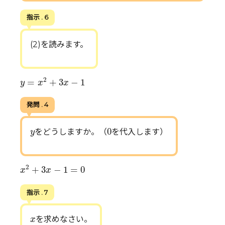
指示 . 6
(2)を読みます。
y
=
x
2
+
3
x
−
1
2
=
+
3
−
1
y
x
x
発問 . 4
0
y
0
をどうしますか。（
を代入します）
y
x
2
+
3
x
−
1
=
0
2
+
3
−
1
=
0
x
x
指示 . 7
x
を求めなさい。
x