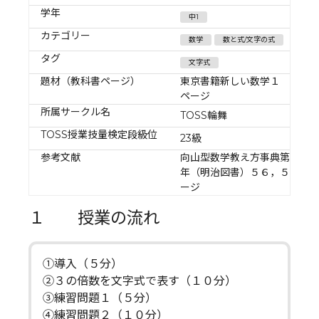
学年
中1
カテゴリー
数学
数と式/文字の式
タグ
文字式
題材（教科書ページ）
東京書籍新しい数学１ ８３
ページ
所属サークル名
TOSS輪舞
TOSS授業技量検定段級位
23級
参考文献
向山型数学教え方事典第１学
年（明治図書）５６，５７ペ
ージ
１ 授業の流れ
①導入（５分）
②３の倍数を文字式で表す（１０分）
③練習問題１（５分）
④練習問題２（１０分）