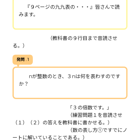
『９ページの九九表の・・・』皆さんで読
みます。
（教科書の９行目まで音読させ
る。）
発問 . 1
nが整数のとき、３nは何を表わすのです
か？
「３の倍数です。」
（練習問題１を音読させ
（１）（２）の答えを教科書に書かせる。）
（数の表し方①ですでにノ
ートに解いていることである。）