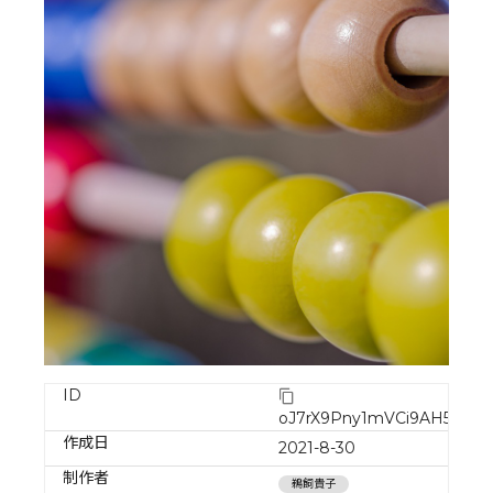
ID
oJ7rX9Pny1mVCi9AH59W
作成日
2021-8-30
制作者
鵜飼貴子