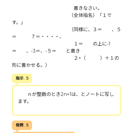
書きなさい。
（全体指名）「１で
す。」
（同様に、３＝ 、５
＝ ７＝・・・・、
１＝ の上に-1
＝ 、-3＝、-５＝ と書き
２×（ ）＋１の
形に書かせる。）
指示 . 5
ｎが整数のとき2n+1は、とノートに写し
ます。
発問 . 5