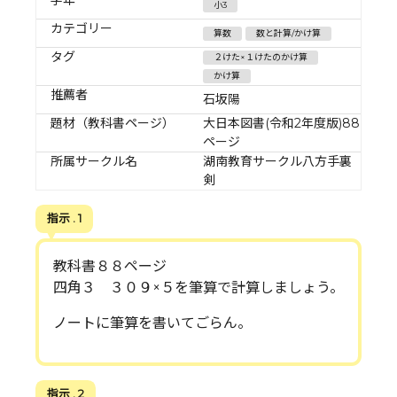
小3
カテゴリー
算数
数と計算/かけ算
タグ
２けた×１けたのかけ算
かけ算
推薦者
石坂陽
題材（教科書ページ）
大日本図書(令和2年度版)88
ページ
所属サークル名
湖南教育サークル八方手裏
剣
指示 . 1
教科書８８ページ
四角３ ３０９×５を筆算で計算しましょう。
ノートに筆算を書いてごらん。
指示 . 2