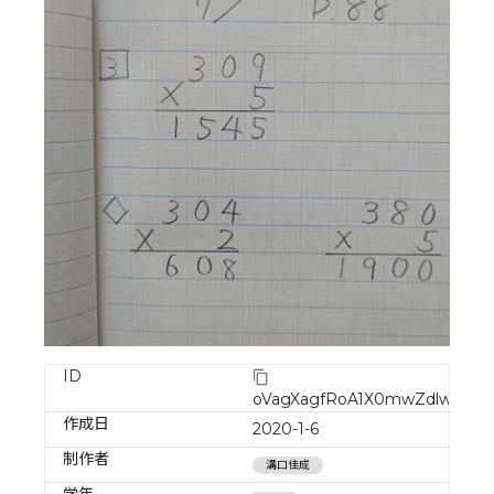
ID
oVagXagfRoA1X0mwZdlw
作成日
2020-1-6
制作者
溝口佳成
学年