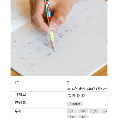
ID
omz7nH4qdia7YKkwkxvj
作成日
2019-12-12
制作者
小塚祐爾
学年
小1
小2
小3
小4
小5
小6