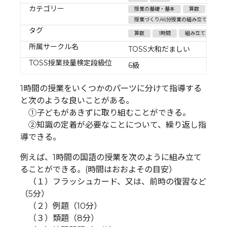
カテゴリー
授業の基礎・基本
算数
授業づくり/45分授業の組み立て方
タグ
算数
1時間
組み立て
所属サークル名
TOSS大和だましい
TOSS授業技量検定段級位
6級
1時間の授業をいくつかのパーツに分けて指導する
と次のような良いことがある。
①子どもがあきずに取り組むことができる。
②知識の定着が必要なことについて、繰り返し指
導できる。
例えば、1時間の国語の授業を次のように組み立て
ることができる。(時間はおおよその目安）
（１）フラッシュカード、又は、前時の復習など
（5分）
（２）例題（10分）
（３）類題（8分）