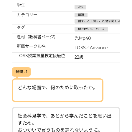
学年
小4
カテゴリー
国語
話すこと・聞くこと/話す聞くスキル
タグ
聞き取りメモの工夫
題材（教科書ページ）
光村p40
所属サークル名
TOSS／Advance
TOSS授業技量検定段級位
22級
発問 . 1
どんな場面で、何のために取ったか。
社会科見学で、あとから学んだことを思い出
すため。
おつかいで買うものを忘れないように。