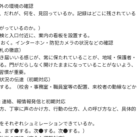
外の環境の確認
、だれが、何を、見回っているか。記録はどこに残されている
がっているのか。）
検と入口付近に、案内の看板を設置する。
おく。インターホン・防犯カメラの状況などの確認
札の徹底）
き届いいる感じが、常に保たれていることが、地域・保護者・
る。門がだらしなく開けたままになっていることがないよう、
習慣が重要。
状況の伝達（初期対応）
する。（校舎・事務室・職員室等の配置、来校者の動線などか
 連絡、報情報発信と初期対応
方、丁寧に声のかけ方、行動の仕方、人の呼び方など、具体的
それぞれシュミレーションできているか。
まず●する。次●する。次●する。）