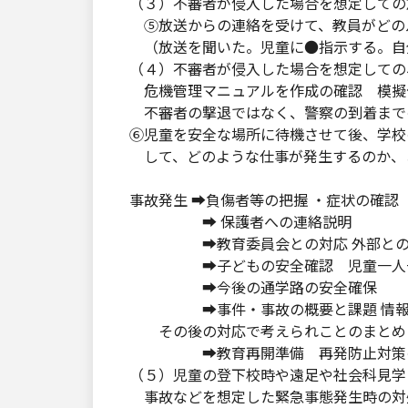
（３）不審者が侵入した場合を想定しての
⑤放送からの連絡を受けて、教員がどの
（放送を聞いた。児童に●指示する。自
（４）不審者が侵入した場合を想定して
危機管理マニュアルを作成の確認 模擬
不審者の撃退ではなく、警察の到着までの
⑥児童を安全な場所に待機させて後、学校
して、どのような仕事が発生するのか、
事故発生 ➡負傷者等の把握 ・症状の確認
➡ 保護者への連絡説明
➡教育委員会との対応 外部との対
➡子どもの安全確認 児童一人一人
➡今後の通学路の安全確保
➡事件・事故の概要と課題 情報の
その後の対応で考えられことのまとめ
➡教育再開準備 再発防止対策
（５）児童の登下校時や遠足や社会科見学
事故などを想定した緊急事態発生時の対