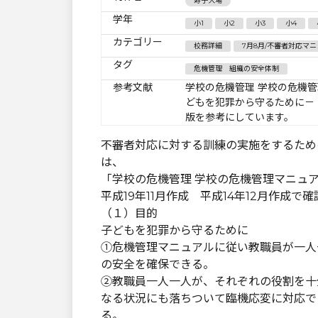
寿子大場
学年
小1
小2
小3
小4
カテゴリー
校務詳細
7月8月/不審者対応マ
タグ
危機管理 組織の安全体制
参考文献
学校の危機管理 学校の危機管
どもを犯罪から守るために－ 
版を参考にしています。
不審者対応に対する訓練の実施をするため
は、
「学校の危機管理 学校の危機管理マニュア
平成19年11月作成 平成14年12月作成で
（１）目的
子どもを犯罪から守るために
①危機管理マニュアルに従い教職員が一人
の安全を確保できる。
②教職員一人一人が、それぞれの役割を十
なる状況にも落ちついて臨機応変に対応で
る。