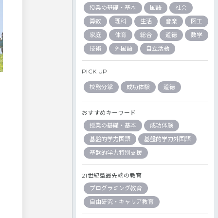
授業の基礎・基本
国語
社会
算数
理科
生活
音楽
図工
家庭
体育
総合
道徳
数学
技術
外国語
自立活動
PICK UP
校務分掌
成功体験
道徳
おすすめキーワード
授業の基礎・基本
成功体験
基盤的学力国語
基盤的学力外国語
基盤的学力特別支援
21世紀型最先端の教育
プログラミング教育
自由研究・キャリア教育