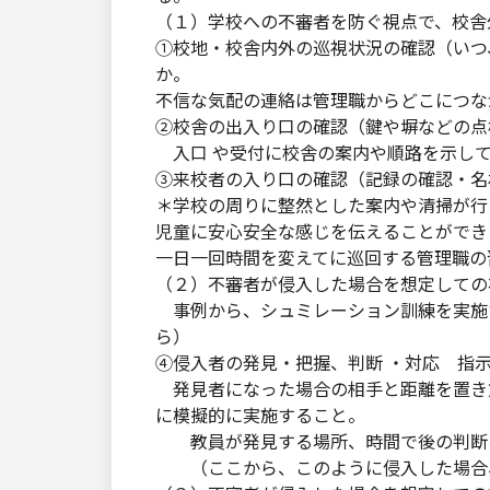
（１）学校への不審者を防ぐ視点で、校舎
①校地・校舎内外の巡視状況の確認（いつ
か。
不信な気配の連絡は管理職からどこにつな
②校舎の出入り口の確認（鍵や塀などの点
入口 や受付に校舎の案内や順路を示して
③来校者の入り口の確認（記録の確認・名
＊学校の周りに整然とした案内や清掃が行
児童に安心安全な感じを伝えることができ
一日一回時間を変えてに巡回する管理職の
（２）不審者が侵入した場合を想定しての
事例から、シュミレーション訓練を実施
ら）
④侵入者の発見・把握、判断 ・対応 指示
発見者になった場合の相手と距離を置き
に模擬的に実施すること。
教員が発見する場所、時間で後の判断を
（ここから、このように侵入した場合、