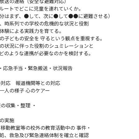
放送の連絡（安全な避難対応）
ルートでどこに児童を連れていくか。
分はまず、●して、次に●して●●に避難させる）
の、時系列での学校の危機的な状況と役割
体験による実践力を育てる。
子どもの安全を 守るという観点を重視する。
の状況に伴った役割のシュミレーションと
どのような連携が必要なのかを検討する。
 ・応急手当・緊急搬送・状況報告
応 報道機関等との対応
の様子 心のケアー
収集・整理 ・
の実施
 移動教室等の校外の教育活動中の 事件・
処、救急及び緊急連絡体制を確立と確認