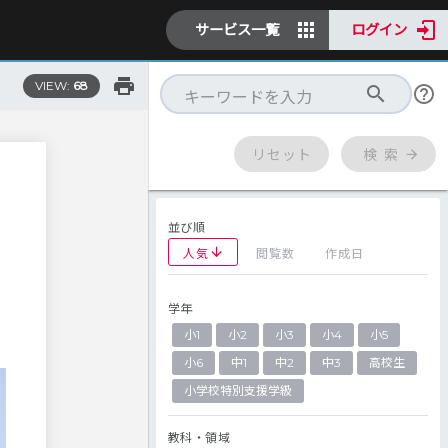
サービス一覧
ログイン
VIEW:
68
リセット
検 索
並び順
人気
閲覧数
作成日
学年
小1
小2
小3
小4
小5
小6
中1
中2
中3
高校生
小学校特別支援学級
教科・領域