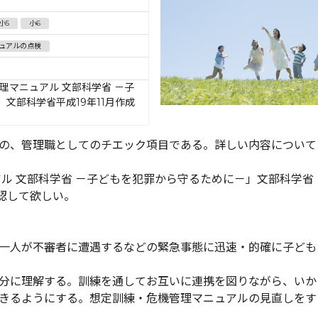
小5
小6
ニュアルの点検
理マニュアル 文部科学省 －子
文部科学省平成19年11月作成
の、管理職としてのチエック項目である。詳しい内容について
ル 文部科学省 －子どもを犯罪から守るために－」文部科学省
確認して欲しい。
一人が不審者に遭遇するなどの緊急事態に迅速・的確に子ども
分に理解する。訓練を通してお互いに連携を図りながら、いか
きるようにする。想定訓練・危機管理マニュアルの見直しをす