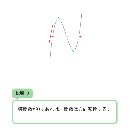
説明 . 8
0
0
導関数が
であれば、関数は方向転換する。