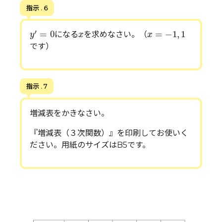
指示 . 6
y
′
=
0
x
=
−
1
,
1
x
′
=
0
=
−
1
,
1
になる
を求めなさい。（
y
x
x
です）
指示 . 7
増減表をかきなさい。
『増減表（３次関数）』を印刷してお使いく
ださい。用紙のサイズはB5です。