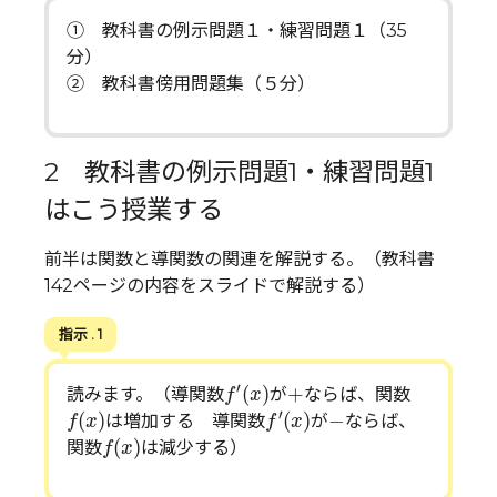
① 教科書の例示問題１・練習問題１（35
分）
② 教科書傍用問題集（５分）
2 教科書の例示問題1・練習問題1
はこう授業する
前半は関数と導関数の関連を解説する。（教科書
142ページの内容をスライドで解説する）
指示 . 1
f
′
(
x
)
+
′
(
)
+
読みます。（導関数
が
ならば、関数
f
x
f
(
x
)
f
′
(
x
)
−
′
(
)
(
)
−
は増加する 導関数
が
ならば、
f
x
f
x
f
(
x
)
(
)
関数
は減少する）
f
x