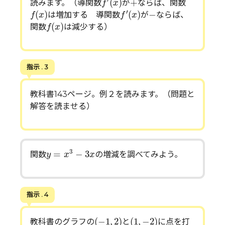
(
)
+
読みます。（導関数
が
ならば、関数
f
x
f
(
x
)
f
′
(
x
)
−
′
(
)
(
)
−
は増加する 導関数
が
ならば、
f
x
f
x
f
(
x
)
(
)
関数
は減少する）
f
x
指示 . 3
教科書143ページ。例２を読みます。（問題と
解答を読ませる）
y
=
x
3
−
3
x
3
=
−
3
関数
の増減を調べてみよう。
y
x
x
指示 . 4
(
−
1
,
2
)
(
1
,
−
2
)
(
−
1
,
2
)
(
1
,
−
2
)
教科書のグラフの
と
に点を打