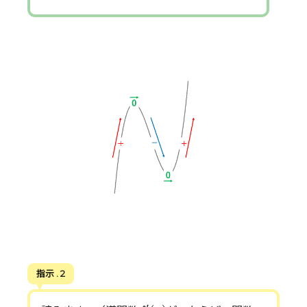
指示 . 2
f
′
(
x
)
+
′