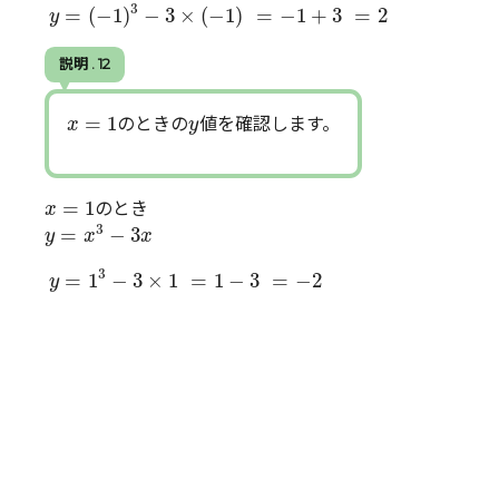
y
=
(
−
1
)
3
−
3
×
(
−
1
)
=
−
1
+
3
=
2
3
=
(
−
1
)
−
3
×
(
−
1
)
=
−
1
+
3
=
2
y
説明 . 12
x
=
1
y
=
1
のときの
値を確認します。
x
y
x
=
1
=
1
のとき
x
y
=
x
3
−
3
x
3
=
−
3
y
x
x
y
=
1
3
−
3
×
1
=
1
−
3
=
−
2
3
=
1
−
3
×
1
=
1
−
3
=
−
2
y