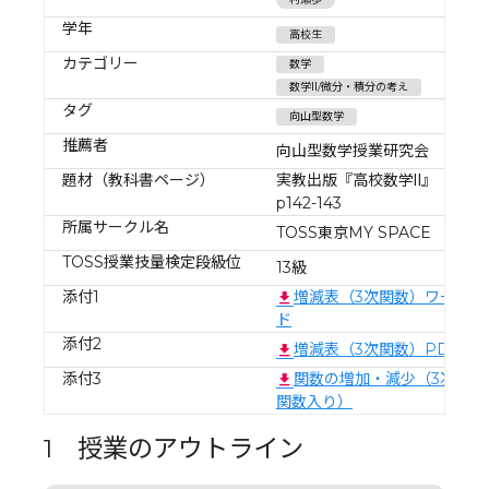
学年
高校生
カテゴリー
数学
数学Ⅱ/微分・積分の考え
タグ
向山型数学
推薦者
向山型数学授業研究会
題材（教科書ページ）
実教出版『高校数学Ⅱ』
p142-143
所属サークル名
TOSS東京MY SPACE
TOSS授業技量検定段級位
13級
添付1
増減表（3次関数）ワー
ド
添付2
増減表（3次関数）PDF
添付3
関数の増加・減少（3次
関数入り）
1 授業のアウトライン