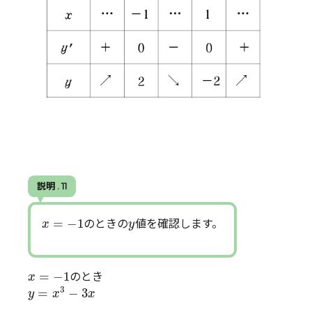
説明 . 11
x
=
−
1
y
=
−
1
のときの
値を確認します。
x
y
x
=
−
1
=
−
1
のとき
x
y
=
x
3
−
3
x
3
=
−
3
y
x
x