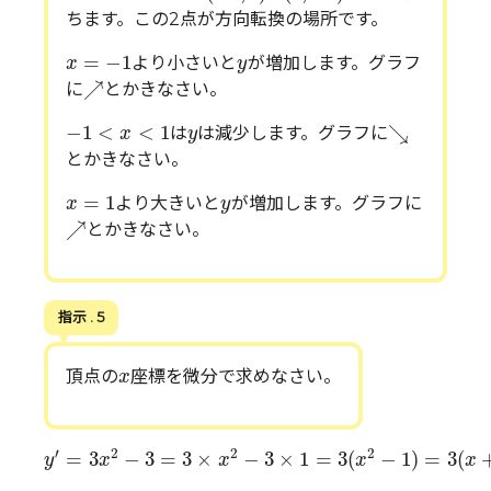
ちます。この2点が方向転換の場所です。
x
=
−
1
y
=
−
1
より小さいと
が増加します。グラフ
x
y
↗
↗
に
とかきなさい。
↘
−
1
<
x
<
1
y
−
1
<
<
1
↘
は
は減少します。グラフに
x
y
とかきなさい。
x
=
1
y
=
1
より大きいと
が増加します。グラフに
x
y
↗
↗
とかきなさい。
指示 . 5
x
頂点の
座標を微分で求めなさい。
x
y
′
=
3
x
2
−
3
=
3
×
x
2
−
3
×
1
=
3
(
x
2
−
1
)
=
3
(
x
+
1
)
(
x
−
1
)
′
2
2
2
=
3
−
3
=
3
×
−
3
×
1
=
3
(
−
1
)
=
3
(
y
x
x
x
x