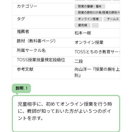
カテゴリー
授業の基礎・基本
授業の原則10か条/授業の原則十か条の
タグ
オンライン授業
チームス
最先端
推薦者
松本一樹
題材（教科書ページ）
オンライン授業
所属サークル名
TOSSとちのき教育サークル
TOSS授業技量検定段級位
二段
参考文献
向山洋一『授業の腕を上げる
則』
説明 . 1
児童相手に、初めてオンライン授業を行う時
に、教師が知っておいた方がよい５つのポイ
ントを示す。