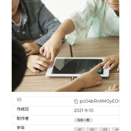
ID
pcO4bRnXMOyEO6NjVs
作成日
2021-9-10
制作者
松本一樹
学年
小1
小2
小3
小4
小