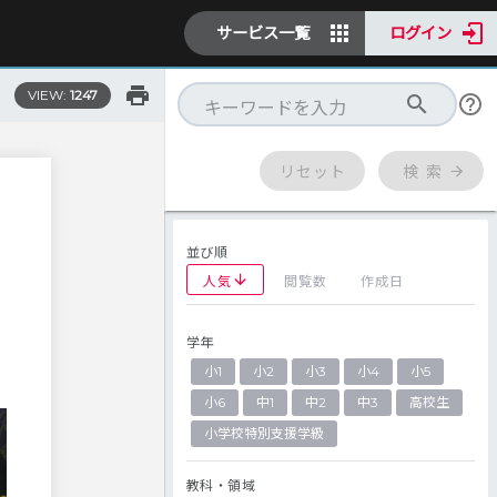
サービス一覧
ログイン
VIEW:
1247
リセット
検 索
並び順
人気
閲覧数
作成日
学年
小1
小2
小3
小4
小5
小6
中1
中2
中3
高校生
小学校特別支援学級
教科・領域