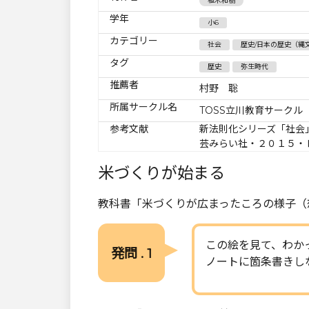
植木和樹
学年
小6
カテゴリー
社会
歴史/日本の歴史（縄
タグ
歴史
弥生時代
推薦者
村野 聡
所属サークル名
TOSS立川教育サークル
参考文献
新法則化シリーズ「社会
芸みらい社・２０１５・
米づくりが始まる
教科書「米づくりが広まったころの様子（
この絵を見て、わか
発問 . 1
ノートに箇条書きし