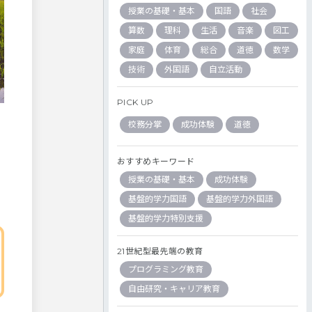
授業の基礎・基本
国語
社会
算数
理科
生活
音楽
図工
家庭
体育
総合
道徳
数学
技術
外国語
自立活動
PICK UP
校務分掌
成功体験
道徳
おすすめキーワード
授業の基礎・基本
成功体験
基盤的学力国語
基盤的学力外国語
基盤的学力特別支援
21世紀型最先端の教育
プログラミング教育
自由研究・キャリア教育