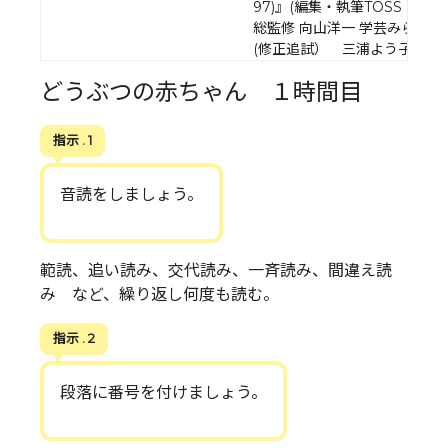
97)』(編集・執筆TOSS「国
総監修 向山洋一 学芸みらい社 2
(修正追試） 三浦よう子
どうぶつの赤ちゃん １時間目
指示 . 1
音読をしましょう。
範読、追い読み、交代読み、一斉読み、間違え読
み など、繰り返し何度も読む。
指示 . 2
段落に番号を付けましょう。