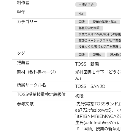
制作者
三浦よう子
学年
小1
カテゴリー
国語
授業の基礎・基本
成功
基盤的学力国語
授業の原則10か条/細分化の原則
教師のベーシックスキル/作業指示
授業づくり/習得と活用を意識した授業
タグ
国語
説明文
読み取り
推薦者
TOSS 新潟
題材（教科書ページ）
光村図書１年下「どうぶつの
ん」
所属サークル名
TOSS SANJO
TOSS授業技量検定段級位
初段
参考文献
(先行実践)TOSSランド武田晃
aa772ltfazloxwb5)、 小島庸
1itF1BNMRiEhK4GAZ6X3)
生氏(aafrlfedh5ej37rr)、 (参
『「国語」授業の新法則１年生(