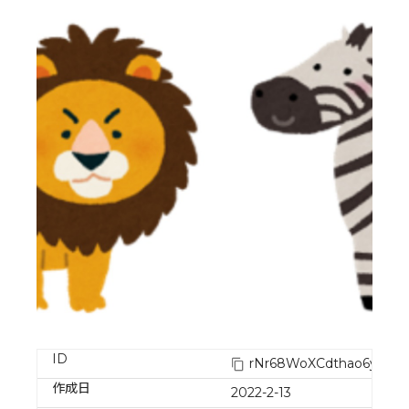
ID
rNr68WoXCdthao6ynsn
作成日
2022-2-13