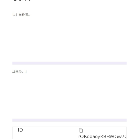
ID
rOKobaoyK8BWGw7QQdY