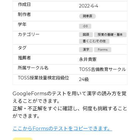
作成日
2022-6-4
制作者
岡孝直
学年
小3
カテゴリー
国語
授業の基礎・基本
書くこと/その他
タグ
漢字
Forms
推薦者
永井貴憲
所属サークル名
TOSS吉備教育サークル
TOSS授業技量検定段級位
24級
GoogleFormsのテストを用いて漢字の読み方を覚
えることができます。
正解・不正解をすぐに確認し、何度も挑戦すること
ができます。
ここからFormsのテストをコピーできます。