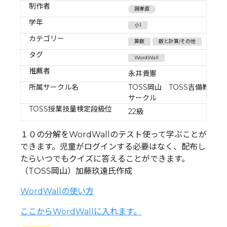
制作者
岡孝直
学年
小1
カテゴリー
算数
数と計算/その他
タグ
WordWall
推薦者
永井貴憲
所属サークル名
TOSS岡山 TOSS吉備教育
サークル
TOSS授業技量検定段級位
22級
１０の分解をWordWallのテスト使って学ぶことが
できます。児童がログインする必要はなく、配布し
たらいつでもクイズに答えることができます。
（TOSS岡山）加藤玖遠氏作成
WordWallの使い方
ここからWordWallに入れます。