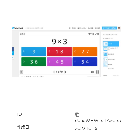
ID
sUaeWHWzoiTAvGIecXrN
作成日
2022-10-16