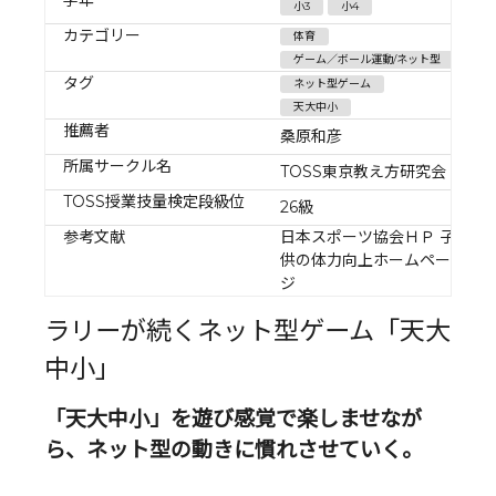
小3
小4
カテゴリー
体育
ゲーム／ボール運動/ネット型
タグ
ネット型ゲーム
天大中小
推薦者
桑原和彦
所属サークル名
TOSS東京教え方研究会
TOSS授業技量検定段級位
26級
参考文献
日本スポーツ協会ＨＰ 子
供の体力向上ホームペー
ジ
ラリーが続くネット型ゲーム「天大
中小」
「天大中小」を遊び感覚で楽しませなが
ら、ネット型の動きに慣れさせていく。