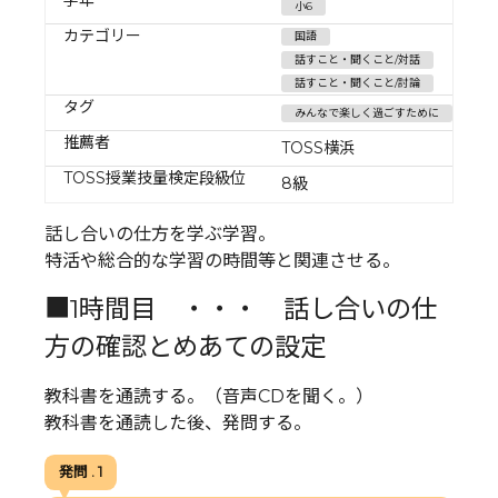
小6
カテゴリー
国語
話すこと・聞くこと/対話
話すこと・聞くこと/討論
タグ
みんなで楽しく過ごすために
推薦者
TOSS横浜
TOSS授業技量検定段級位
8級
話し合いの仕方を学ぶ学習。
特活や総合的な学習の時間等と関連させる。
■1時間目 ・・・ 話し合いの仕
方の確認とめあての設定
教科書を通読する。（音声CDを聞く。）
教科書を通読した後、発問する。
発問 . 1