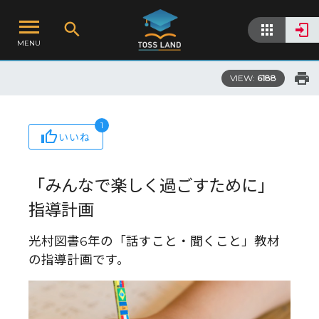
MENU
VIEW:
6188
1
いいね
「みんなで楽しく過ごすために」
指導計画
光村図書6年の「話すこと・聞くこと」教材
の指導計画です。