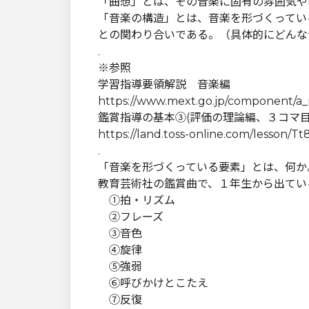
「曲想」とは、その音楽に固有の雰囲気や
「音楽の構造」とは、音楽を形づくってい
との関わり合いである。（具体的にどんな
.
※参照
学習指導要領解説 音楽編
https://www.mext.go.jp/component/a_me
鑑賞指導の基本③(評価の理論編、３コマ目
https://land.toss-online.com/lesson/
.
「音楽を形づくっている要素」とは、何か
教育芸術社の鑑賞曲で、１年生から出てい
①拍・リズム
②フレーズ
③音色
④旋律
⑤強弱
⑥呼びかけとこたえ
⑦反復