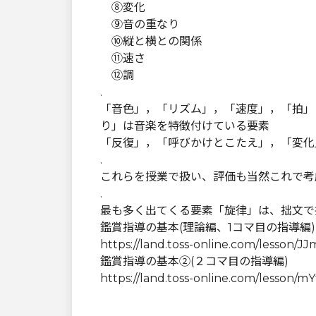
⑧変化
⑨音の重なり
⑩縦と横との関係
⑪速さ
⑫調
.
「音色」，「リズム」，「速度」，「拍」
り」は音楽を特徴付けている要素
「反復」，「呼びかけとこたえ」，「変化
.
これらを授業で扱い、評価も当然これで考
.
最も多く出てくる要素「旋律」は、拙文で
鑑賞指導の基本(理論編、1コマ目の指導編)
https://land.toss-online.com/less
鑑賞指導の基本②(２コマ目の指導編)
https://land.toss-online.com/lesson/