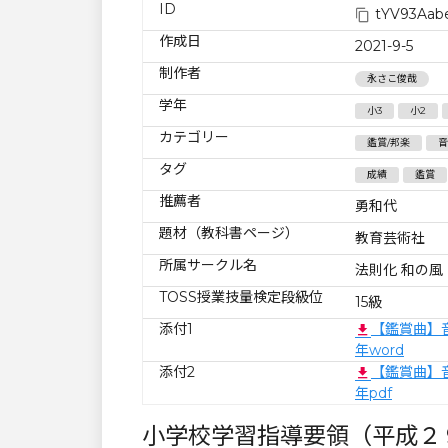
ID
tYV93Aab
作成日
2021-9-5
制作者
永さこ俊哉
学年
小3
小2
カテゴリー
鑑賞/邦楽
音
タグ
成績
鑑賞
推薦者
勇和代
題材（教科書ページ）
教育芸術社
所属サークル名
法則化 和の風
TOSS授業技量検定段級位
15級
添付1
【鑑賞曲】
年word
添付2
【鑑賞曲】
年pdf
小学校学習指導要領（平成２