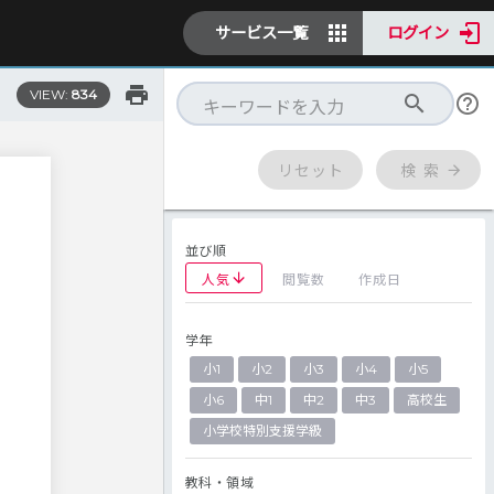
サービス一覧
ログイン
VIEW:
834
リセット
検 索
並び順
人気
閲覧数
作成日
学年
小1
小2
小3
小4
小5
小6
中1
中2
中3
高校生
小学校特別支援学級
教科・領域