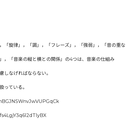
，「旋律」，「調」，「フレーズ」，「強弱」，「音の重な
」，「音楽の縦と横との関係」の4つは、音楽の仕組み
慮しなげればならない。
扱っている。
on/JJmBGJNSWnvJwVUPGqCk
mYfs4LgjY3q6l2dTlyBX