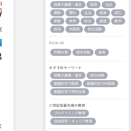
授業の基礎・基本
国語
社会
算数
理科
生活
音楽
図工
家庭
体育
総合
道徳
数学
技術
外国語
自立活動
PICK UP
校務分掌
成功体験
道徳
おすすめキーワード
授業の基礎・基本
成功体験
基盤的学力国語
基盤的学力外国語
基盤的学力特別支援
21世紀型最先端の教育
プログラミング教育
自由研究・キャリア教育
び