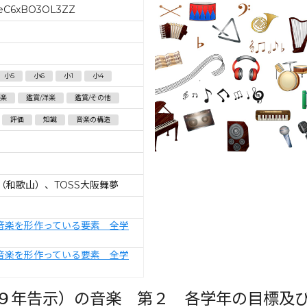
eC6xBO3OL3ZZ
小5
小6
小1
小4
楽
鑑賞/洋楽
鑑賞/その他
評価
知識
音楽の構造
（和歌山）、TOSS大阪舞夢
音楽を形作っている要素 全学
音楽を形作っている要素 全学
９年告示）の音楽 第２ 各学年の目標及