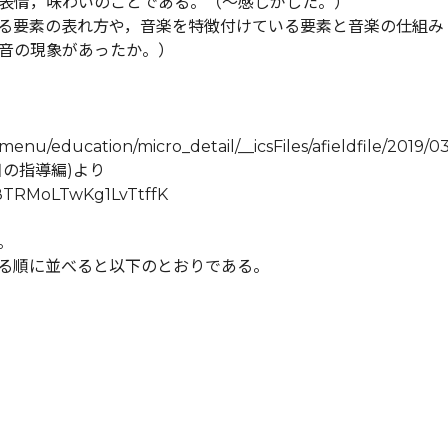
表情，味わいのことである。（～感じがした。）
る要素の表れ方や，音楽を特徴付けている要素と音楽の仕組み
音の現象があったか。）
nu/education/micro_detail/__icsFiles/afieldfile/2019/0
の指導編)より
Tt8TRMoLTwKg1LvTtffK
。
る順に並べると以下のとおりである。