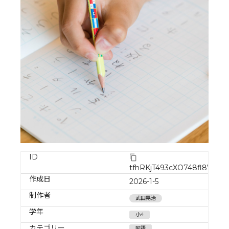
ID
tfhRKjT493cXO748fl8V
作成日
2026-1-5
制作者
武田晃治
学年
小4
カテゴリー
国語