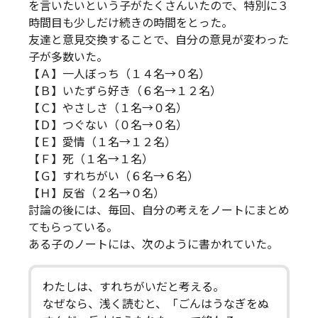
を言いたいという子がたくさんいたので、特別に３
時間目も少しだけ続きの時間をとった。
友達と意見交換することで、自分の意見が変わった
子が多数いた。
【Ａ】一人ぼっち（１４名→０名）
【Ｂ】いたずら好き（６名→１２名）
【Ｃ】やさしさ（１名→０名）
【Ｄ】つぐない（０名→０名）
【Ｅ】愛情（１名→１２名）
【Ｆ】死（１名→１名）
【Ｇ】すれちがい（６名→６名）
【Ｈ】反省（２名→０名）
討論の後には、毎回、自分の考えをノートにまとめ
てもらっている。
ある子のノートには、次のように書かれていた。
わたしは、すれちがいだと考える。
なぜなら、浅く読むと、「ごんはうなぎをぬ