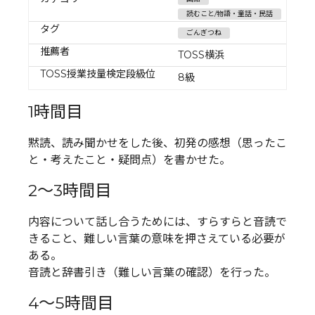
読むこと/物語・童話・民話
タグ
ごんぎつね
推薦者
TOSS横浜
TOSS授業技量検定段級位
8級
1時間目
黙読、読み聞かせをした後、初発の感想（思ったこ
と・考えたこと・疑問点）を書かせた。
2～3時間目
内容について話し合うためには、すらすらと音読で
きること、難しい言葉の意味を押さえている必要が
ある。
音読と辞書引き（難しい言葉の確認）を行った。
4～5時間目