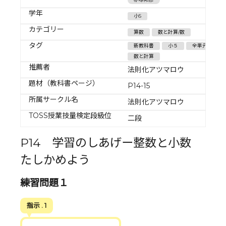
学年
小5
カテゴリー
算数
数と計算/数
タグ
新教科書
小５
全単元
数と計算
推薦者
法則化アツマロウ
題材（教科書ページ）
P14-15
所属サークル名
法則化アツマロウ
TOSS授業技量検定段級位
二段
P14 学習のしあげー整数と小数
たしかめよう
練習問題１
指示 . 1