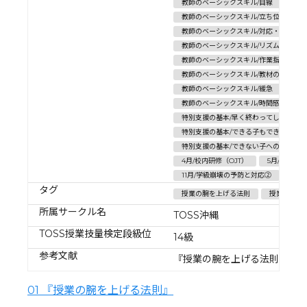
教師のベーシックスキル/目線
教師のベーシックスキル/立ち位置（動
教師のベーシックスキル/対応・応答
教師のベーシックスキル/リズム・テンポ
教師のベーシックスキル/作業指示
教師のベーシックスキル/教材の駆使
教師のベーシックスキル/緩急
教師のベーシックスキル/時間感覚
特別支援の基本/早く終わってしまった
特別支援の基本/できる子もできない子
特別支援の基本/できない子への合理的
4月/校内研修（OJT）
5月/校内研究
11月/学級崩壊の予防と対応②
6月
タグ
授業の腕を上げる法則
授業の原則1
所属サークル名
TOSS沖縄
TOSS授業技量検定段級位
14級
参考文献
『授業の腕を上げる法則』（
01 『授業の腕を上げる法則』