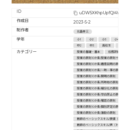
ID
uDW5XKhpUpfQl4YaPm
作成日
2023-5-2
制作者
北島幸三
学年
小1
小2
小3
小4
小
中2
中3
高校生
小学校
カテゴリー
授業の基礎・基本
校務詳細
授業の原則10か条/授業の原則十か条の
授業の原則10か条/趣意説明の原則
授業の原則10か条/一時一事の原則
授業の原則10か条/簡明の原則
授業
授業の原則10か条/所時物の原則
授業の原則10か条/細分化の原則
授業の原則10か条/空白禁止の原則
授業の原則10か条/確認の原則
授業の原則10か条/個別評定の原則
授業の原則10か条/激励の原則
教師のベーシックスキル/表情（笑顔）
教師のベーシックスキル/声（トーン）