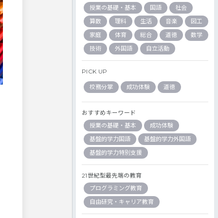
授業の基礎・基本
国語
社会
算数
理科
生活
音楽
図工
家庭
体育
総合
道徳
数学
技術
外国語
自立活動
PICK UP
校務分掌
成功体験
道徳
おすすめキーワード
授業の基礎・基本
成功体験
基盤的学力国語
基盤的学力外国語
基盤的学力特別支援
21世紀型最先端の教育
プログラミング教育
自由研究・キャリア教育