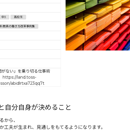
中3
高校生
年/教員の働き方改革事例集
間がない」を乗り切る仕事術
ps://land.toss-
esson/abidlrtxa723qq7t
と自分自身が決めること
るから、
か工夫が生まれ、見通しをもてるようになります。