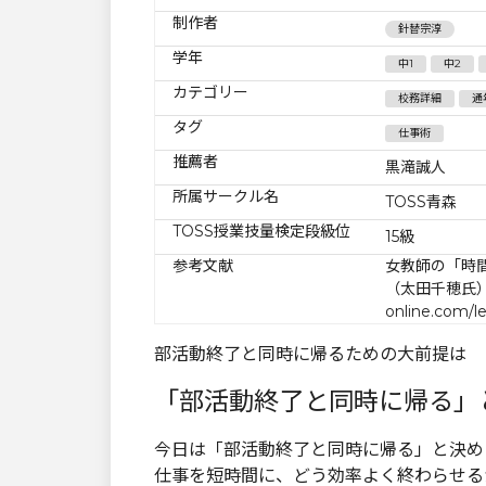
制作者
針替宗淳
学年
中1
中2
カテゴリー
校務詳細
通
タグ
仕事術
推薦者
黒滝誠人
所属サークル名
TOSS青森
TOSS授業技量検定段級位
15級
参考文献
女教師の「時
（太田千穂氏） htt
online.com/l
部活動終了と同時に帰るための大前提は
「部活動終了と同時に帰る」
今日は「部活動終了と同時に帰る」と決め
仕事を短時間に、どう効率よく終わらせる