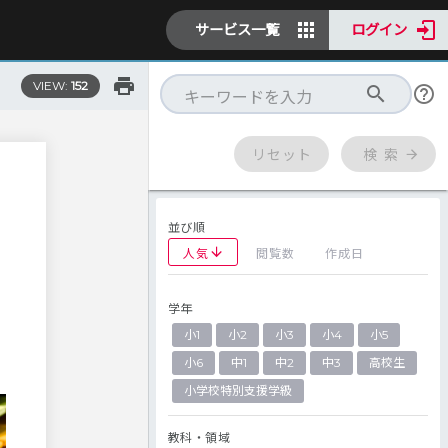
サービス一覧
ログイン
VIEW:
152
リセット
検 索
並び順
人気
閲覧数
作成日
学年
小1
小2
小3
小4
小5
小6
中1
中2
中3
高校生
小学校特別支援学級
教科・領域