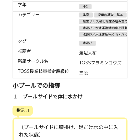
学年
小2
カテゴリー
体育
授業の基礎・基本
授業づくり/45分授業の組み立て方
水遊び／水泳運動/水の中を移動する運
水遊び／水泳運動/もぐる・浮く運動遊び
タグ
水遊び
推薦者
渡辺大祐
所属サークル名
TOSSフラミンゴウズ
TOSS授業技量検定段級位
三段
小プールでの指導
１ プールサイドで体に水かけ
指示 . 1
（プールサイドに腰掛け、足だけ水の中に入
れた状態）