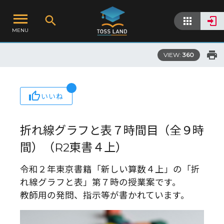
MENU
VIEW:
360
いいね
折れ線グラフと表７時間目（全９時
間）（R2東書４上）
令和２年東京書籍「新しい算数４上」の「折
れ線グラフと表」第７時の授業案です。
教師用の発問、指示等が書かれています。