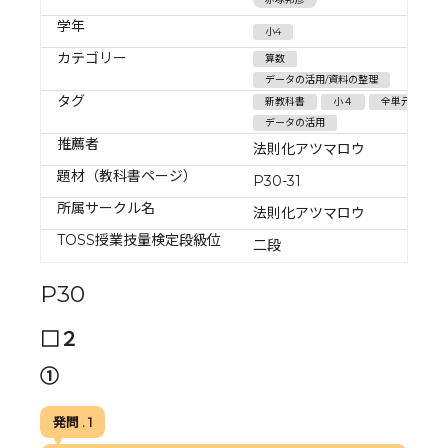
学年
小4
カテゴリー
算数
データの活用/資料の整理
タグ
新教科書
小４
全単元
データの活用
推薦者
法則化アツマロウ
題材（教科書ページ）
P30-31
所属サークル名
法則化アツマロウ
TOSS授業技量検定段級位
二段
P30
□２
①
発問 . 1