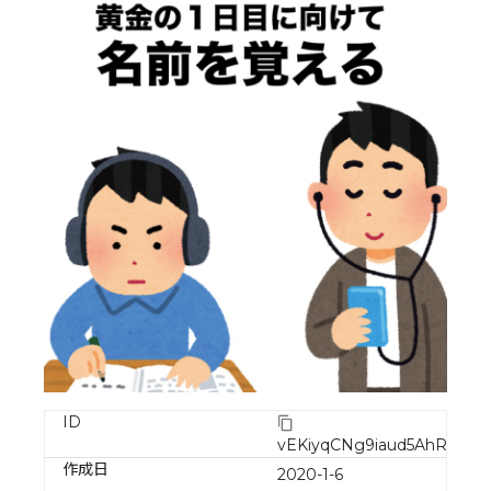
ID
vEKiyqCNg9iaud5AhRB7
作成日
2020-1-6