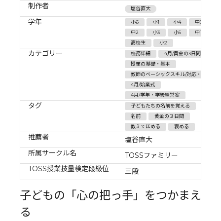
制作者
塩谷直大
学年
小6
小1
小4
中3
中2
小3
小5
中1
高校生
小2
カテゴリー
校務詳細
4月/黄金の3日間
授業の基礎・基本
教師のベーシックスキル/対応・応答
4月/始業式
4月/学年・学級経営案
タグ
子どもたちの名前を覚える
名前
黄金の３日間
教えてほめる
褒める
推薦者
塩谷直大
所属サークル名
TOSSファミリー
TOSS授業技量検定段級位
三段
子どもの「心の把っ手」をつかまえ
る