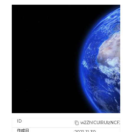
ID
w2ZhICUlRUlzNCF2vyzy
作成日
2021-11-30