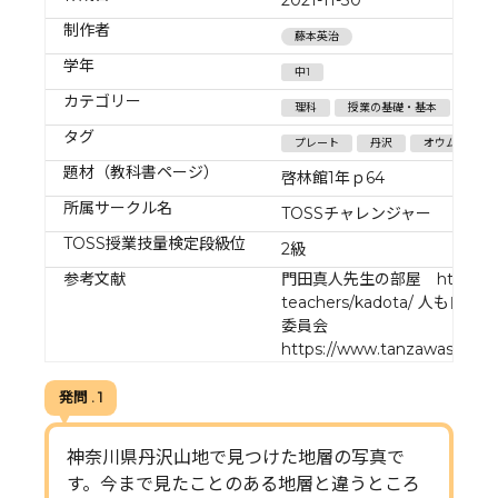
制作者
藤本英治
学年
中1
カテゴリー
理科
授業の基礎・基本
地球/
タグ
プレート
丹沢
オウムガイ
題材（教科書ページ）
啓林館1年ｐ64
所属サークル名
TOSSチャレンジャー
TOSS授業技量検定段級位
2級
参考文献
門田真人先生の部屋 http://www.
teachers/kadota/ 人
委員会
https://www.tanzawasaisei.
発問 . 1
神奈川県丹沢山地で見つけた地層の写真で
す。今まで見たことのある地層と違うところ