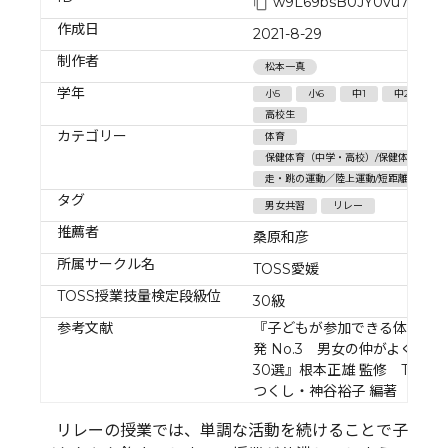
w9L69bsB0JY0vu7i6CM
作成日
2021-8-29
制作者
松本一真
学年
小5
小6
中1
中2
中
高校生
カテゴリー
体育
保健体育（中学・高校）/保健体育（中
走・跳の運動／陸上運動/短距離・リレー
タグ
男女共習
リレー
推薦者
桑原和彦
所属サークル名
TOSS愛媛
TOSS授業技量検定段級位
30級
参考文献
『子どもが参加できる体育指
発 No.3 男女の仲がよくなる
30選』根本正雄 監修 TOSS
つくし・神谷裕子 編著
リレーの授業では、単調な活動を続けることで子