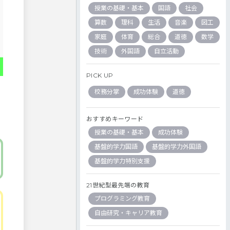
授業の基礎・基本
国語
社会
算数
理科
生活
音楽
図工
家庭
体育
総合
道徳
数学
技術
外国語
自立活動
PICK UP
校務分掌
成功体験
道徳
おすすめキーワード
授業の基礎・基本
成功体験
基盤的学力国語
基盤的学力外国語
基盤的学力特別支援
21世紀型最先端の教育
プログラミング教育
自由研究・キャリア教育