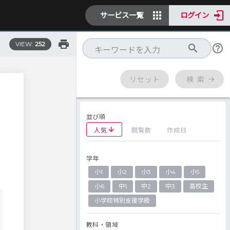
サービス一覧
ログイン
VIEW:
252
リセット
検 索
並び順
人気
閲覧数
作成日
学年
小1
小2
小3
小4
小5
小6
中1
中2
中3
高校生
小学校特別支援学級
教科・領域