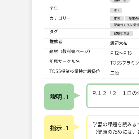
加藤三紘
学年
小3
カテゴリー
体育
授業の
授業づくり/45分
タグ
健康な生活
推薦者
渡辺大祐
題材（教科書ページ）
P.12〜P.15
所属サークル名
TOSSフラミ
TOSS授業技量検定段級位
二段
P.１２「２ １日の
説明 . 1
学習の課題を読みま
指示 . 1
（健康のためには、