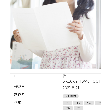
ID
wkE0kmHWAdHOOT2bqU
作成日
2021-8-21
制作者
沼田直樹
学年
小1
小2
小3
小4
小6
小5