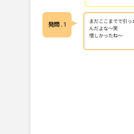
まだここまでで引っ
発問 . 1
んだよな〜笑
惜しかったね〜