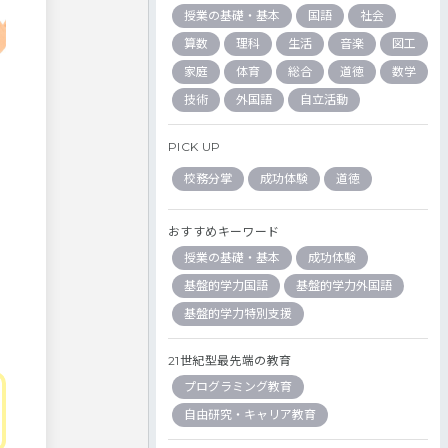
授業の基礎・基本
国語
社会
算数
理科
生活
音楽
図工
家庭
体育
総合
道徳
数学
技術
外国語
自立活動
PICK UP
校務分掌
成功体験
道徳
おすすめキーワード
授業の基礎・基本
成功体験
基盤的学力国語
基盤的学力外国語
基盤的学力特別支援
21世紀型最先端の教育
プログラミング教育
自由研究・キャリア教育