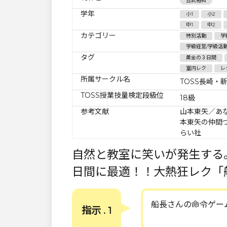
吉武裕和
学年
小1
小2
中1
中2
カテゴリー
特別活動
学
学級経営/学級活
タグ
黄金の３日間
室内レク
レ
所属サークル名
TOSS長崎・
TOSS授業技量検定段級位
18級
参考文献
山本東矢／あ
本東矢の仲間
らい社
自然と教室に笑いが発生する
日間に最適！！大熱狂レク「
船長さんの命令ゲー
指示 . 1