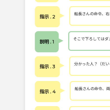
船長さんの命令、右
指示 . 2
そこで下ろしてはダ
説明 . 1
分かった人？（だい
指示 . 3
船長さんの命令、両
指示 . 4