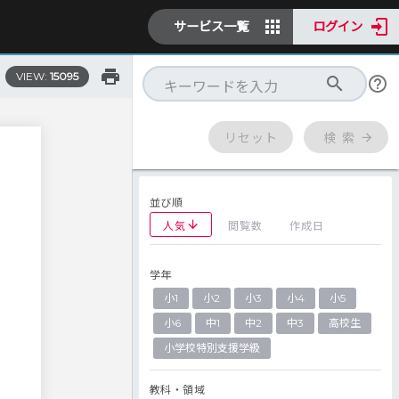
サービス一覧
ログイン
VIEW:
15095
リセット
検 索
並び順
人気
閲覧数
作成日
学年
小1
小2
小3
小4
小5
小6
中1
中2
中3
高校生
小学校特別支援学級
教科・領域