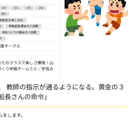
小3
小4
小5
小6
中3
級経営/お楽しみ会
動
学級経営/黄金の３日間
学校づくりの黄金の３日間
ク
新風サークル
なたのクラスで楽しさ爆発！山
づくり学級ゲーム５０／学芸み
。 教師の指示が通るようになる。黄金の３
船長さんの命令」
ムをします。