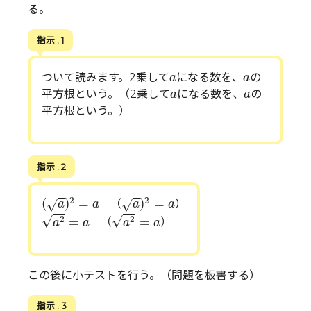
る。
指示 . 1
a
a
ついて読みます。2乗して
になる数を、
の
a
a
a
a
平方根という。（2乗して
になる数を、
の
a
a
平方根という。）
指示 . 2
(
a
)
2
=
a
a
)
2
=
a
2
2
(
)
=
)
=
√
√
（
）
a
a
a
a
a
2
=
a
a
2
=
a
√
√
2
2
=
=
（
）
a
a
a
a
この後に小テストを行う。（問題を板書する）
指示 . 3