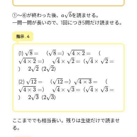
a
b
√
①～⑥が終わった後、
を読ませる。
a
b
一問一問が長いので、1回につき5問だけ読ませる。
指示 . 4
4
×
2
=
8
=
8
=
√
√
√
8
=
8
=
4
×
2
=
(1)
（
）
（
4
×
2
=
4
×
2
=
4
×
2
=
√
√
√
√
√
4
×
2
=
4
×
2
=
4
×
2
=
）
（
2
2
2
2
√
√
2
2
2
2
）
（
）
12
=
12
=
4
×
3
=
√
√
√
12
=
12
=
4
×
3
=
(2)
（
）
（
4
×
3
=
4
×
3
=
4
×
3
=
√
√
√
√
√
4
×
3
=
4
×
3
=
4
×
3
=
）
（
2
3
2
3
√
√
2
3
2
3
）
（
）
ここまででも相当長い。残りは生徒だけで読ませ
る。