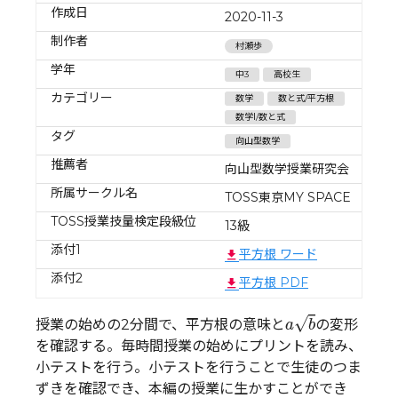
作成日
2020-11-3
制作者
村瀬歩
学年
中3
高校生
カテゴリー
数学
数と式/平方根
数学Ⅰ/数と式
タグ
向山型数学
推薦者
向山型数学授業研究会
所属サークル名
TOSS東京MY SPACE
TOSS授業技量検定段級位
13級
添付1
平方根 ワード
添付2
平方根 PDF
a
b
√
授業の始めの2分間で、平方根の意味と
の変形
a
b
を確認する。毎時間授業の始めにプリントを読み、
小テストを行う。小テストを行うことで生徒のつま
ずきを確認でき、本編の授業に生かすことができ