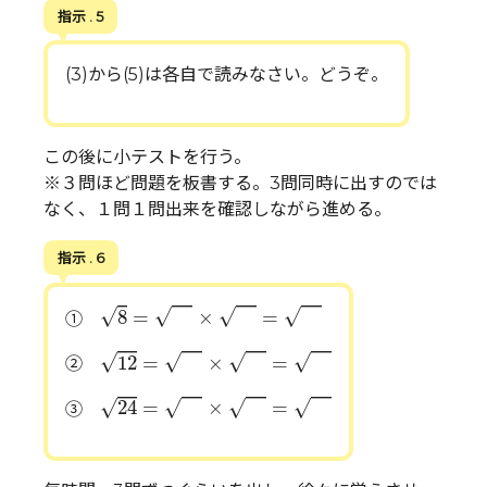
指示 . 5
(3)から(5)は各自で読みなさい。どうぞ。
この後に小テストを行う。
※３問ほど問題を板書する。3問同時に出すのでは
なく、１問１問出来を確認しながら進める。
指示 . 6
8
=
×
=
√
√
√
√
8
=
×
=
①
12
=
×
=
√
√
√
√
12
=
×
=
②
24
=
×
=
√
√
√
√
24
=
×
=
③