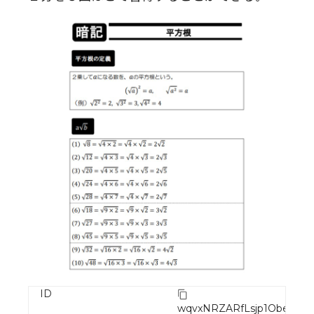
ID
wqvxNRZARfLsjp1Obebd