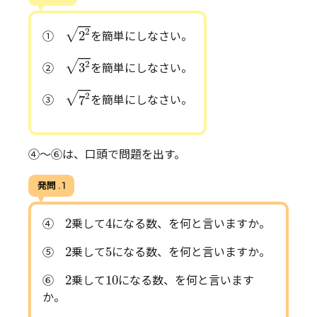
2
2
√
2
2
①
を簡単にしなさい。
3
2
√
2
3
②
を簡単にしなさい。
7
2
√
2
7
③
を簡単にしなさい。
④～⑥は、口頭で問題を出す。
発問 . 1
2
4
2
4
④
乗して
になる数、を何と言いますか。
2
5
2
5
⑤
乗して
になる数、を何と言いますか。
2
10
2
10
⑥
乗して
になる数、を何と言います
か。