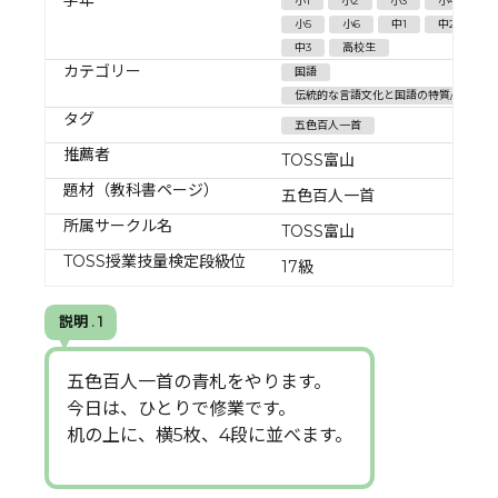
小1
小2
小3
小4
小5
小6
中1
中2
中3
高校生
カテゴリー
国語
伝統的な言語文化と国語の特質/その他
タグ
五色百人一首
推薦者
TOSS富山
題材（教科書ページ）
五色百人一首
所属サークル名
TOSS富山
TOSS授業技量検定段級位
17級
説明 . 1
五色百人一首の青札をやります。
今日は、ひとりで修業です。
机の上に、横5枚、4段に並べます。