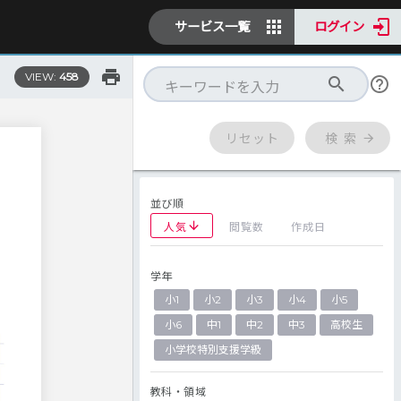
サービス一覧
ログイン
VIEW:
458
リセット
検 索
並び順
人気
閲覧数
作成日
学年
さ
小1
小2
小3
小4
小5
小6
中1
中2
中3
高校生
小学校特別支援学級
教科・領域