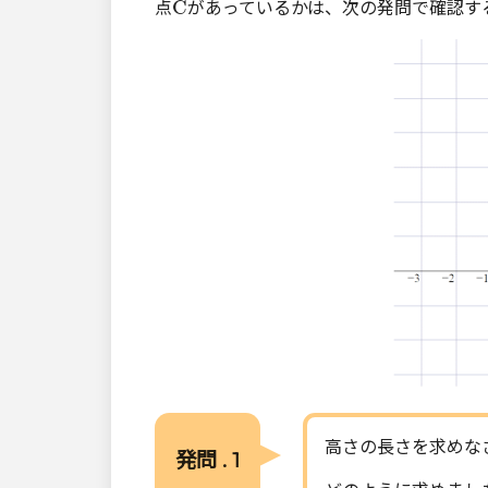
C
点
があっているかは、次の発問で確認す
高さの長さを求めな
発問 . 1