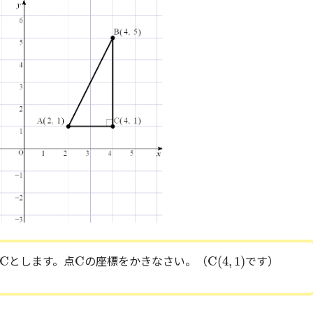
C
(
4
,
1
)
C
C
C
C
C
(
4
,
1
)
とします。点
の座標をかきなさい。（
です）