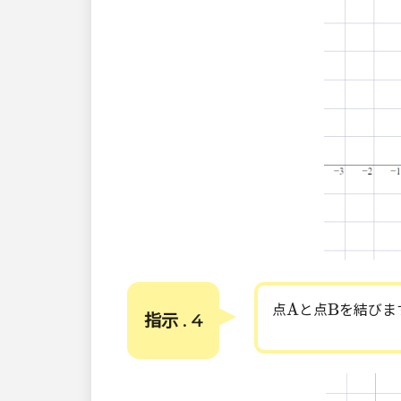
A
B
A
B
点
と点
を結びま
指示 . 4