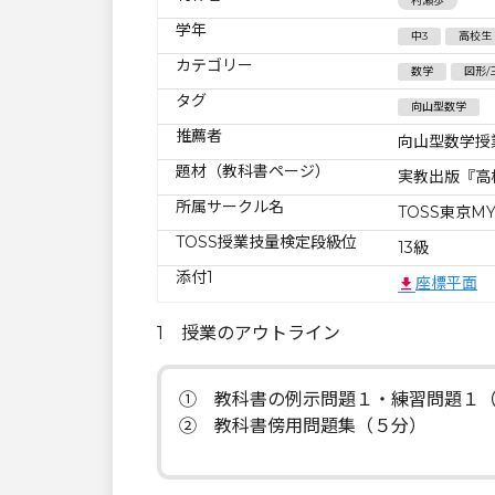
村瀬歩
学年
中3
高校生
カテゴリー
数学
図形/
タグ
向山型数学
推薦者
向山型数学授
題材（教科書ページ）
実教出版『高校
所属サークル名
TOSS東京MY
TOSS授業技量検定段級位
13級
添付1
座標平面
1 授業のアウトライン
① 教科書の例示問題１・練習問題１（
② 教科書傍用問題集（５分）