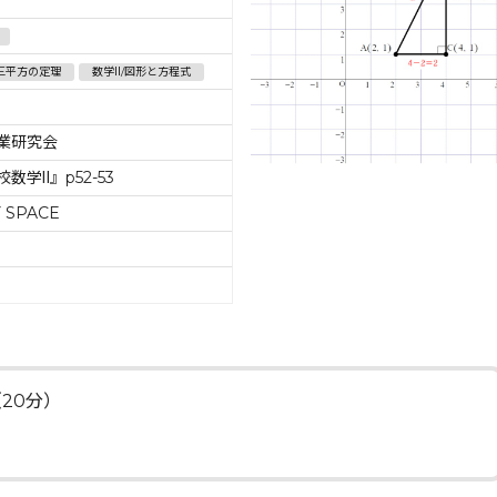
三平方の定理
数学Ⅱ/図形と方程式
業研究会
数学Ⅱ』p52-53
 SPACE
20分）