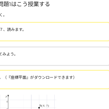
問題1はこう授業する
く。
例７、読みます。
てみよう。
。（『座標平面』がダウンロードできます）