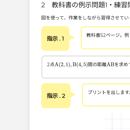
2 教科書の例示問題1・練習
図を使って、作業をしながら習得させてい
教科書52ページ。
指示 . 1
A
(
2
,
1
)
,
B
(
4
,
5
)
A
B
A
(
2
,
1
)
,
B
(
4
,
5
)
A
B
2点
間の距離
を求め
プリントを出します
指示 . 2