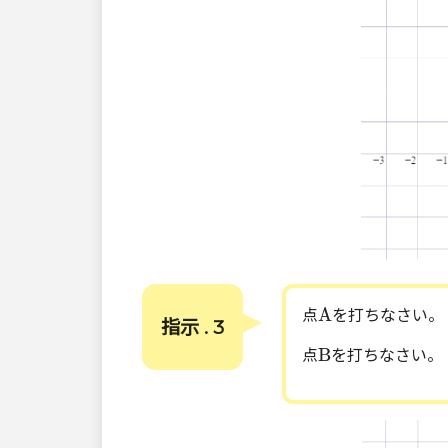
A
A
点
を打ちなさい。
指示 . 3
B
B
点
を打ちなさい。