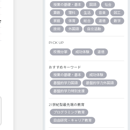
授業の基礎・基本
国語
社会
算数
理科
生活
音楽
図工
家庭
体育
総合
道徳
数学
技術
外国語
自立活動
PICK UP
校務分掌
成功体験
道徳
おすすめキーワード
授業の基礎・基本
成功体験
基盤的学力国語
基盤的学力外国語
基盤的学力特別支援
21世紀型最先端の教育
プログラミング教育
自由研究・キャリア教育