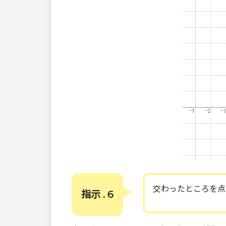
交わったところを点
指示 . 6
C