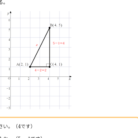
る。
4
4
さい。（
です）
5
−
1