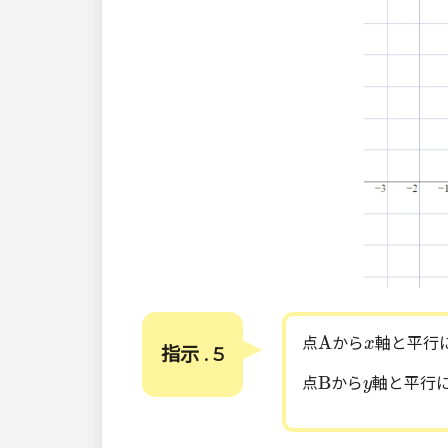
A
x
A
点
から
軸と平行
x
指示 . 5
B
y
B
点
から
軸と平行
y