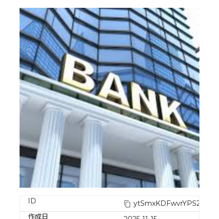
ID
ytSmxKDFwvrYPS296pE
作成日
2025-11-15