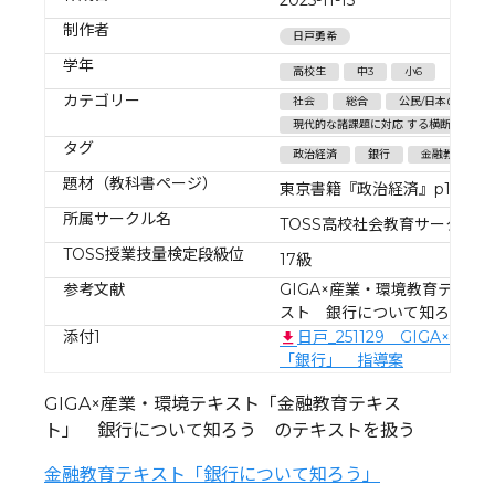
制作者
日戸勇希
学年
高校生
中3
小6
カテゴリー
社会
総合
公民/日本の政治
現代的な諸課題に対応 する横断的・総合
タグ
政治経済
銀行
金融教育
題材（教科書ページ）
東京書籍『政治経済』p107
所属サークル名
TOSS高校社会教育サークルあ
TOSS授業技量検定段級位
17級
参考文献
GIGA×産業・環境教育テキス
スト 銀行について知ろう
添付1
日戸_251129 GIGA×環
「銀行」 指導案
GIGA×産業・環境テキスト「金融教育テキス
ト」 銀行について知ろう のテキストを扱う
金融教育テキスト「銀行について知ろう」