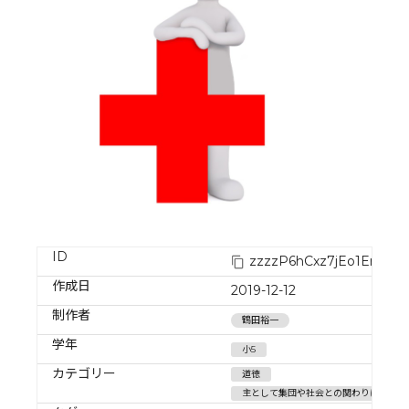
ID
zzzzP6hCxz7jEo1ErpJC
作成日
2019-12-12
制作者
鶴田裕一
学年
小5
カテゴリー
道徳
主として集団や社会との関わりに関するこ