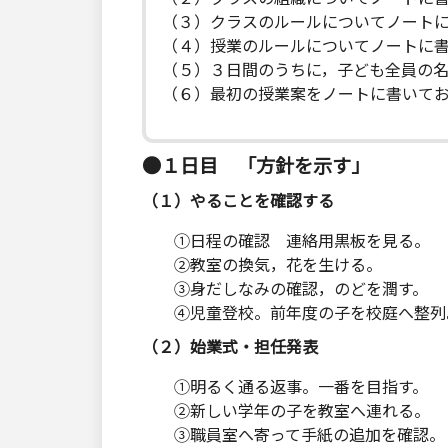
（３）クラスのルールについてノート
（４）授業のルールについてノートに
（５）３日間のうちに，子ども全員の
（６）最初の授業案をノートに書いて
●１日目 「方針を示す」
（１）やることを確認する
①日程の確認 連絡用黒板を見る。
②教室の換気，花を生ける。
③身だしなみの確認，のどを潤す。
④児童登校。前年度の子を校庭へ整列
（２）始業式・担任発表
①明るく通る返事。一番を目指す。
②新しい学年の子を教室へ連れる。
③職員室へ寄って手紙の追加を確認。