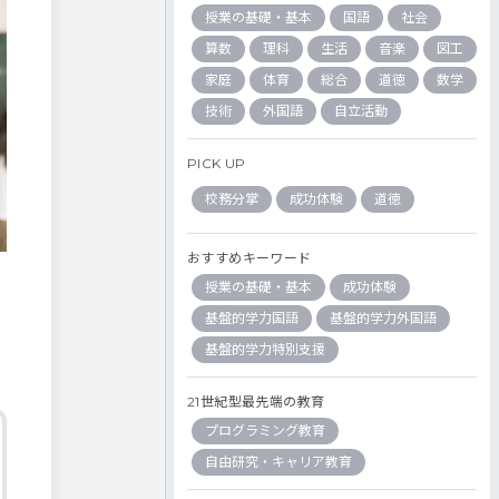
授業の基礎・基本
国語
社会
算数
理科
生活
音楽
図工
家庭
体育
総合
道徳
数学
技術
外国語
自立活動
PICK UP
校務分掌
成功体験
道徳
おすすめキーワード
授業の基礎・基本
成功体験
基盤的学力国語
基盤的学力外国語
基盤的学力特別支援
21世紀型最先端の教育
プログラミング教育
自由研究・キャリア教育