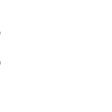
）
）
）