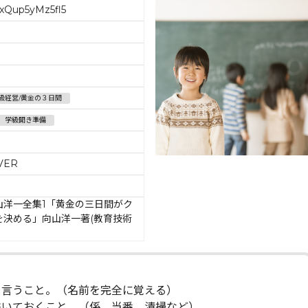
xQup5yMz5fl5
級経営/黄金の３日間
学級開き準備
VER
山洋一全集1「黄金の三日間がク
を決める」向山洋一著(教育技術
を言うこと。（名前を完全に覚える）
書いておくこと。（係，当番，清掃など）