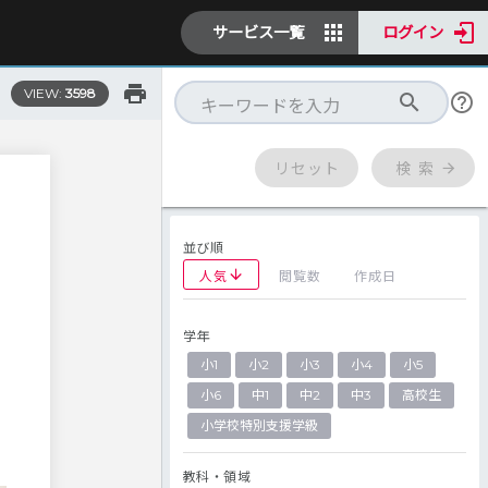
サービス一覧
ログイン
VIEW:
3598
リセット
検 索
並び順
人気
閲覧数
作成日
学年
の
小1
小2
小3
小4
小5
そ
小6
中1
中2
中3
高校生
小学校特別支援学級
教科・領域