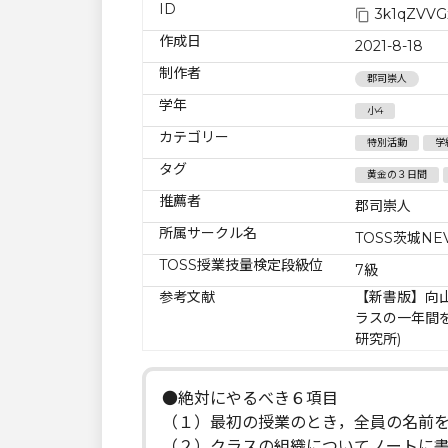
ID
3k1qZVVG
作成日
2021-8-18
制作者
郡司崇人
学年
小4
カテゴリー
特別活動
学
タグ
黄金の３日間
推薦者
郡司崇人
所属サークル名
TOSS茨城NE
TOSS授業技量検定段級位
7級
参考文献
【新書版】向
ラスの一年間
研究所)
●絶対にやるべき６項目
（１）最初の授業のとき，全員の名前
（２）クラスの組織についてノートに