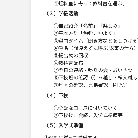
④理科室に寄って教科書を運ぶ。
（３）学級活動
①自己紹介「名前」「楽しみ」
②基本方針「勉強，仲よく」
③質問タイム（聞き方などをしつける
④呼名（間違えずに呼ぶ 返事の仕方
⑤提出物の回収
⑥教科書配布
⑦翌日の連絡・帰りの会・あいさつ
⑧下校班の確認（引っ越し・転入対応
⑨地区の確認，兄弟確認，PTA等
（４）下校
①心配なコースに付いていく
②下校後，会議，入学式準備等
（５）入学式準備
①役割に従って準備する