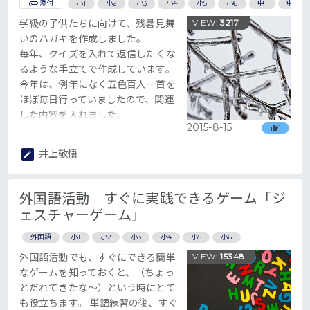
添付
小1
小2
小3
小4
小5
小6
中1
中2
学級の子供たちに向けて、残暑見舞
VIEW:
3217
いのハガキを作成しました。
毎年、クイズを入れて返信したくな
るような手立てで作成しています。
今年は、例年になく五色百人一首を
ほぼ毎日行っていましたので、関連
した内容を入れました。
2015-8-15
1
ポイントは、色の右下の「○」で
す。
井上敬悟
外国語活動 すぐに実践できるゲーム「ジ
ェスチャーゲーム」
外国語
小1
小2
小3
小4
小5
小6
外国語活動でも、すぐにできる簡単
VIEW:
15348
なゲームを知っておくと、（ちょっ
とだれてきたな～）という時にとて
も役立ちます。 単語練習の後、すぐ