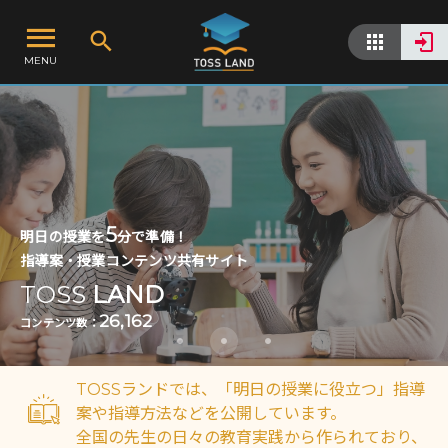
MENU
5
明日の授業を
分で準備！
指導案・授業コンテンツ共有サイト
TOSS
LAND
26,162
コンテンツ数：
TOSSランドでは、
「明日の
授業に役立つ」
指導
案や
指導方法などを
公開しています。
全国の先生の
日々の
教育実践から
作られており、