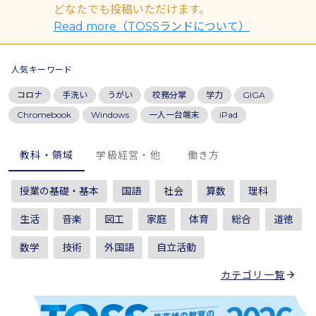
どなたでも
投稿いただけます。
Read more（TOSSランドについて）
人気キーワード
コロナ
手洗い
うがい
校務分掌
学力
GIGA
Chromebook
Windows
一人一台端末
iPad
教科・領域
学級経営・他
働き方
授業の基礎・基本
国語
社会
算数
理科
生活
音楽
図工
家庭
体育
総合
道徳
数学
技術
外国語
自立活動
カテゴリ一覧