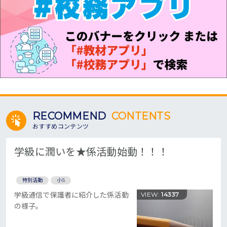
RECOMMEND
CONTENTS
おすすめコンテンツ
学級に潤いを★係活動始動！！！
特別活動
小5
学級通信で保護者に紹介した係活動
VIEW:
14337
の様子。