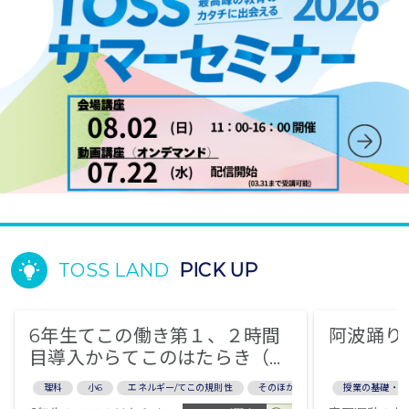
TOSS LAND
PICK UP
6年生てこの働き第１、２時間
阿波踊り
目導入からてこのはたらき（全
９時間）
理科
小6
エネルギー/てこの規則性
そのほか/自由試行
授業の基礎・基