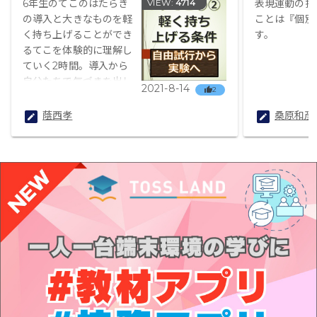
6年生のてこのはたらき
VIEW:
4714
表現運動の指
の導入と大きなものを軽
ことは『個別
く持ち上げることができ
す。
るてこを体験的に理解し
ていく2時間。導入から
自分たちで気づきを出し
2021-8-14
2
て、気づきの中から授業
を展開していく授業プラ
蔭西孝
桑原和彦
ン。