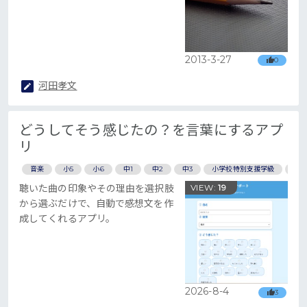
2013-3-27
0
河田孝文
どうしてそう感じたの？を言葉にするアプ
リ
音楽
小5
小6
中1
中2
中3
小学校特別支援学級
鑑賞
聴いた曲の印象やその理由を選択肢
VIEW:
19
から選ぶだけで、自動で感想文を作
成してくれるアプリ。
2026-8-4
3