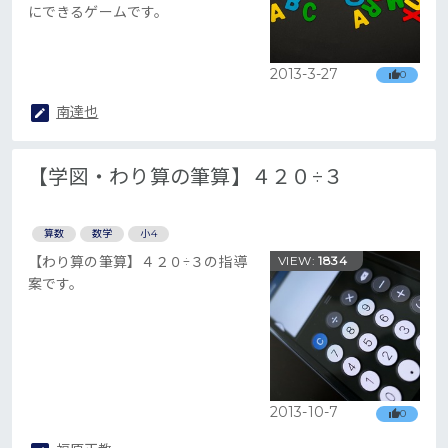
にできるゲームです。
2013-3-27
0
南達也
【学図・わり算の筆算】４２０÷３
算数
数学
小4
【わり算の筆算】４２０÷３の指導
VIEW:
1834
案です。
2013-10-7
0