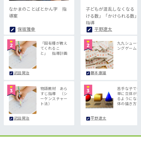
なかまのことばとかん字 指
子どもが混乱しなくなる「
導案
ける数」「かけられる数」
指導
保坂雅幸
平野遼太
「固有種が教え
九九シューテ
てくれるこ
ングゲーム
と」 指導計画
武田晃治
藤本康雄
物語教材 あら
苦手な子でも
すじ指導 （シ
単に立体が描
ーケンスチャー
るようになる
ト法）
体の描き方
武田晃治
平野遼太