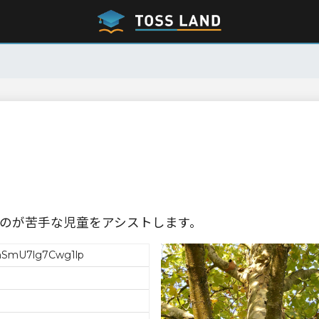
のが苦手な児童をアシストします。
SmU7lg7Cwg1lp