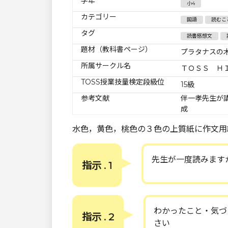
学年
小4
カテゴリー
国語
読むこ
タグ
読書感想文
題材（教科書ページ）
プラタナスの
所属サークル名
ＴＯＳＳ Ｈ
TOSS授業技量検定段級位
15級
参考文献
伴一孝先生が
成
水色，黄色，桃色の３色の上質紙に作文用
先生が一度読みます
指示 . 1
わかったこと・気づ
指示 . 2
さい