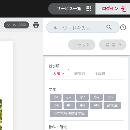
サービス一覧
ログイン
VIEW:
2661
リセット
検 索
並び順
人気
閲覧数
作成日
学年
小1
小2
小3
小4
小5
小6
中1
中2
中3
高校生
小学校特別支援学級
教科・領域