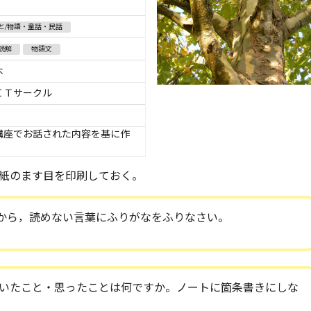
と/物語・童話・民話
読解
物語文
木
ＩＴサークル
講座でお話された内容を基に作
紙のます目を印刷しておく。
から，読めない言葉にふりがなをふりなさい。
いたこと・思ったことは何ですか。ノートに箇条書きにしな