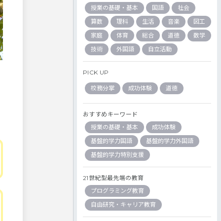
授業の基礎・基本
国語
社会
算数
理科
生活
音楽
図工
家庭
体育
総合
道徳
数学
技術
外国語
自立活動
PICK UP
校務分掌
成功体験
道徳
おすすめキーワード
授業の基礎・基本
成功体験
基盤的学力国語
基盤的学力外国語
基盤的学力特別支援
21世紀型最先端の教育
プログラミング教育
自由研究・キャリア教育