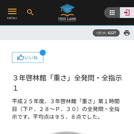
MENU
VIEW:
6227
いいね
３年啓林館「重さ」全発問・全指示
１
平成２５年度、３年啓林館「重さ」第１時間
目（下Ｐ．２８～Ｐ．３０）の全発問・全指
示です。平均点は９５．８点でした。