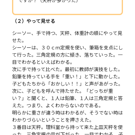
ですか？（天秤が多かった）
（２）やって見せる
シーソー、手で持つ、天秤、体重計の順にやって見
せた。
シーソーは、３０ｃｍ定規を使い、筆箱を支点にし
て行った。三角定規の方に傾き、落ちていった。一
目でわかるといえばわかる。
次に手で持って比べた。最初に教師が演技をした。
鉛筆を持っている手を「重い！」と下に動かした。
子どもたちから「おかしい！！」と声があがった。
次に、子どもを呼んで持たせた。「どっちが重
い？」と聞くと、１人は鉛筆、１人は三角定規と答
えた。つまり、よくわからないのである。
明らかに重さが違う時はわかるが、そうでない時は
わかりづらいということを押さえた。
３番目は天秤。理科室から持って来た上皿天秤を使
った。三角定規の皿が下がった。一目でわかる。子