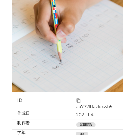
ID
aa772ltfazloxwb5
作成日
2021-1-4
制作者
武田晃治
学年
小1