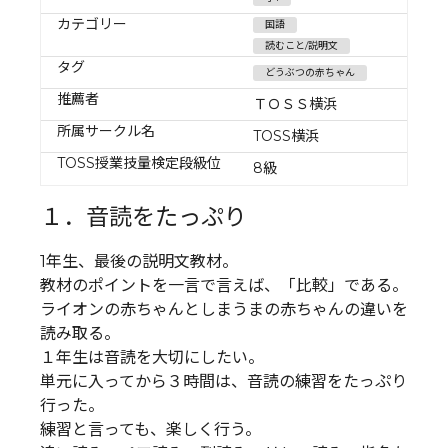
カテゴリー
国語
読むこと/説明文
タグ
どうぶつの赤ちゃん
推薦者
ＴＯＳＳ横浜
所属サークル名
TOSS横浜
TOSS授業技量検定段級位
8級
１．音読をたっぷり
1年生、最後の説明文教材。
教材のポイントを一言で言えば、「比較」である。
ライオンの赤ちゃんとしまうまの赤ちゃんの違いを
読み取る。
１年生は音読を大切にしたい。
単元に入ってから３時間は、音読の練習をたっぷり
行った。
練習と言っても、楽しく行う。